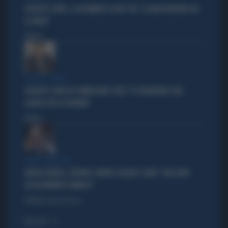
GIUSEPPE CONTE, IL DOCUMENTO SCOOP? FDI: "LA MAGISTRATURA GIÀ
LO AVEVA"
Politica
di
LA FUGA È FINITA
GIUSEPPE CONTE IN COMMISSIONE COVID: "IL SUPERBONUS UNO
SLANCIO PER L'ECONOMIA"
Politica
di
VERDE VERDISSIMO
ANGELO BONELLI, AFFONDO CONTRO SCHLEIN E CONTE: "UNA SFIDA
ASSOLUTAMENTE DANNOSA"
Politica
di Roberto Tortora
I PIÙ LETTI