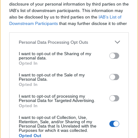
Seguici su Google Discover
disclosure of your personal information by third parties on the
IAB’s list of downstream participants. This information may
Segui Libero Quotidiano su Google Discover
also be disclosed by us to third parties on the
IAB’s List of
Scegli Libero Quotidiano come fonte preferita
Downstream Participants
that may further disclose it to other
third parties.
SEZIONI
Personal Data Processing Opt Outs
I want to opt-out of the Sharing of my
SPETTACOLI
personal data.
Opted In
SCIENZA E TECH
I want to opt-out of the Sale of my
Personal Data.
Opted In
ALTRO
I want to opt-out of processing my
Personal Data for Targeted Advertising.
Opted In
I want to opt-out of Collection, Use,
Retention, Sale, and/or Sharing of my
Personal Data that Is Unrelated with the
Purposes for which it was collected.
Libero Shopping
Contatti
Pubblicità
Cookie policy
Privacy policy
Opted Out