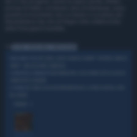
del VJ Day ad agosto. Anche la regina Camilla, William,
principe di Galles, ed Edward, duca di Edimburgo, erano
presenti al ricevimento che si è tenuto in occasione del
Remembrance Day che nel Regno Unito celebra la fine
della Prima guerra mondiale.
Tag
RE CARLO
REGINA CAMILLA
PRINCIPE WILLIAM
RE CARLO, ALTRO SCHIAFFO A HARRY: "SUPERATI I LIMITI DI
ROYAL FAMILY A PEZZI
TEMPO", UNA DECISIONE CLAMOROSA
KATE MIDDLETON, COSA SPUNTA SOTTO LA GIACCA:
LA PRINCIPESSA A WIMBLEDON
COMPLOTTISTI SCATENATI
RE CARLO LASCIA BUCKINGHAM PALACE: LA FINE DI UN'ERA, DOVE
IL SOVRANO
VA A VIVERE
OPINIONI
FIGURACCIA