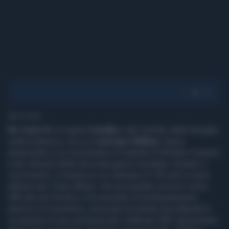
1' di lettura
Re Carlo III,
la regina
Camilla
e altri membri della famiglia
reale britannica, tra cui il
principe William
, hanno
partecipato a un ricevimento al Castello di Windsor insieme
a dei veterani della Seconda guerra mondiale. Durante il
ricevimento, il monarca e un veterano di 105 anni si sono
abbracciati. Yavar Abbas, che ha prestato servizio come
ufficiale nel Pacifico e ha assistito al bombardamento
atomico di Hiroshima, aveva già incontrato Sua Maestà in
occasione di una cerimonia per celebrare l'80° anniversario