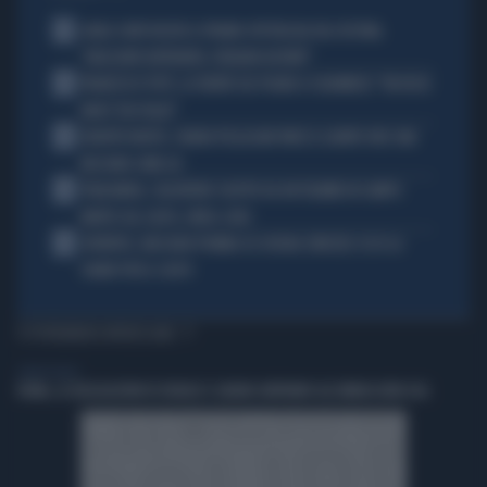
1
CARLO CONTI RICEVE IL PREMIO SPETTACOLO DEL FESTIVAL
"ORIZZONTI DIFFERENTI, PENSIERI DISTINTI"
2
FRANCESCO TOTTI, LA VERITÀ SUL PUGNO A COLONNESE: "MI DISSE:
NON È TUO FIGLIO"
3
EUROPEI NUOTO, CHIARA PELLACANI VINCE IL QUINTO ORO: MAI
NESSUNO COME LEI
4
THAILANDIA, CALCIATORE COLPITO DA UN FULMINE IN CAMPO:
MORTO SUL COLPO, VIDEO-CHOC
5
JUVENTUS, MASSARA PIOMBA SU JOSHUA ZIRKZEE: ECCO LA
CHIAVE PER IL COLPO
TI POTREBBERO INTERESSARE
LIBERO VIDEO
ROMA, LE DELEGAZIONI DI ISRAELE E LIBANO ARRIVANO ALL’AMBASCIATA USA