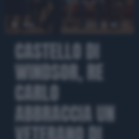
00:00
01:29
CASTELLO DI
WINDSOR, RE
CARLO
ABBRACCIA UN
VETERANO DI