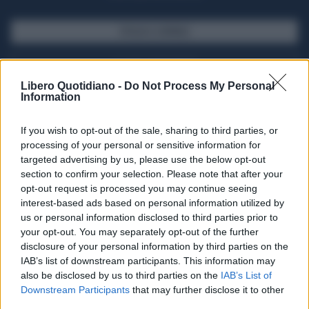
SFOGLIA IL GIORNALE
ACQUISTA ABBONAMENTO
Libero Quotidiano -
Do Not Process My Personal
Information
If you wish to opt-out of the sale, sharing to third parties, or
processing of your personal or sensitive information for
targeted advertising by us, please use the below opt-out
section to confirm your selection. Please note that after your
opt-out request is processed you may continue seeing
interest-based ads based on personal information utilized by
us or personal information disclosed to third parties prior to
your opt-out. You may separately opt-out of the further
Seguici su Google Discover
disclosure of your personal information by third parties on the
IAB’s list of downstream participants. This information may
Segui Libero Quotidiano su Google Discover
also be disclosed by us to third parties on the
IAB’s List of
Scegli Libero Quotidiano come fonte preferita
Downstream Participants
that may further disclose it to other
third parties.