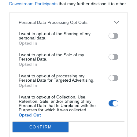
Scegli Libero Quotidiano come fonte preferita
Downstream Participants
that may further disclose it to other
third parties.
SEZIONI
Personal Data Processing Opt Outs
I want to opt-out of the Sharing of my
SPETTACOLI
personal data.
Opted In
SCIENZA E TECH
I want to opt-out of the Sale of my
Personal Data.
Opted In
ALTRO
I want to opt-out of processing my
Personal Data for Targeted Advertising.
Opted In
I want to opt-out of Collection, Use,
Retention, Sale, and/or Sharing of my
Personal Data that Is Unrelated with the
Purposes for which it was collected.
Libero Shopping
Contatti
Pubblicità
Cookie policy
Privacy policy
Opted Out
Condizioni generali
Modello 231
Assistenza
Preferenze Privacy
CONFIRM
Editoriale Libero S.r.l. - Sede Legale: Via dell’Aprica 18, 20158 Milano -