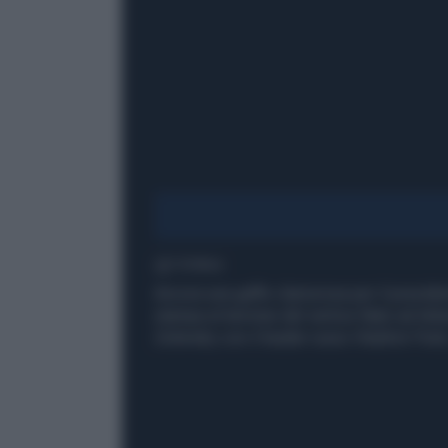
1' di lettura
Ancora una gaffe clamorosa per il presiden
stampa al termine del vertice Nato ad Anka
Zelensky con il leader russo Vladimir Puti