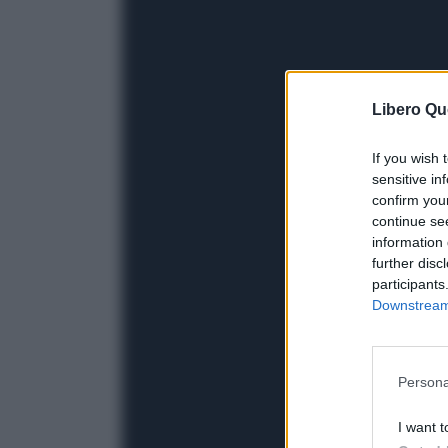
Libero Qu
If you wish 
sensitive in
confirm you
continue se
information 
further disc
participants
Downstream 
Persona
I want t