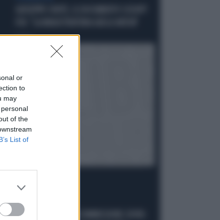
GIUSEPPE CONTE, IL DOCUMENTO SCOOP?
FDI: "LA MAGISTRATURA GIÀ LO AVEVA"
Politica
di
sonal or
ection to
ou may
 personal
out of the
 downstream
B’s List of
LA FUGA È FINITA
GIUSEPPE CONTE IN COMMISSIONE COVID: