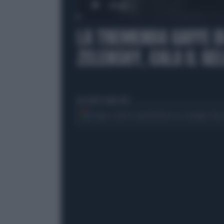
00:00
LA TREMENDA GAFFE 
ZELENSKY, CALA IL GE
mercoledì 8 luglio 2026
Segui Libero Quotidiano su Google Dis