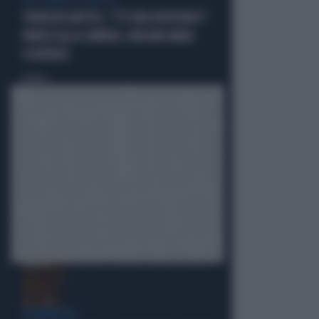
SUL TAPPETO ROSSO
TRANSATLANTICO, "C'È UNA DENTIERA!":
PANICO ALLA CAMERA, UNA MACABRA
SCOPERTA
Politica
di
FIGURACCIA