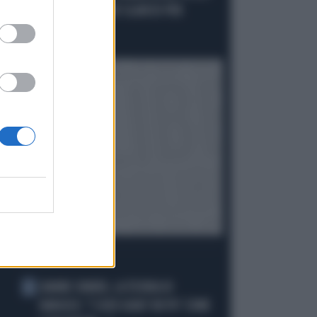
"IL SUPERBONUS UNO SLANCIO PER
L'ECONOMIA"
Politica
di
I PIÙ LETTI
JANNIK SINNER, LA TEORIA DI
1
NARGISO: "I SUOI GUAI? UN PO' COME