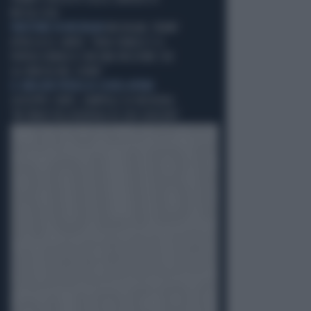
MISSILI USA
VINCITORE IN MICHIGAN
MICHIGAN, TRUMP
ATTACCA EL-SAYED: "ODIA ISRAELE E IL
POPOLO EBRAICO CON UNA PASSIONE CHE
GLI BRUCIA NEL CUORE"
IL GRILLINO PENSA AI (SUOI) AFFARI
GIUSEPPE CONTE, ZAMPOLLI LO INCHIODA:
"MI PARLÒ DELL'ALBERGO DI SUO SUOCERO"