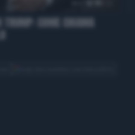
00:17
DI TRUMP: COME CHIAMA
LO
CONDIVIDI
cover
Scegli Libero Quotidiano come fonte preferita