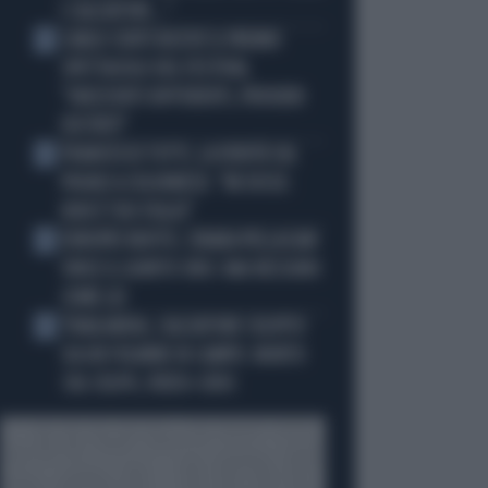
I CALCIATORI..."
CARLO CONTI RICEVE IL PREMIO
2
SPETTACOLO DEL FESTIVAL
"ORIZZONTI DIFFERENTI, PENSIERI
DISTINTI"
FRANCESCO TOTTI, LA VERITÀ SUL
3
PUGNO A COLONNESE: "MI DISSE:
NON È TUO FIGLIO"
EUROPEI NUOTO, CHIARA PELLACANI
4
VINCE IL QUINTO ORO: MAI NESSUNO
COME LEI
THAILANDIA, CALCIATORE COLPITO
5
DA UN FULMINE IN CAMPO: MORTO
SUL COLPO, VIDEO-CHOC