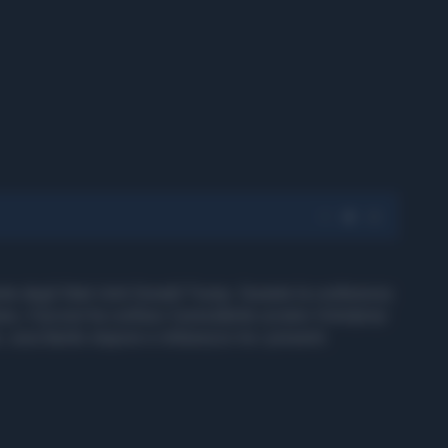
te degli Stati Uniti Donald Trump. Durante la conferenza
ra, il tycoon ha confuso il presidente ucraino Volodymyr
n, suscitando stupore e imbarazzo tra i presenti.