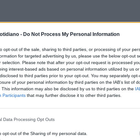
otidiano -
Do Not Process My Personal Information
to opt-out of the sale, sharing to third parties, or processing of your per
formation for targeted advertising by us, please use the below opt-out s
r selection. Please note that after your opt-out request is processed y
eing interest-based ads based on personal information utilized by us or
disclosed to third parties prior to your opt-out. You may separately opt-
losure of your personal information by third parties on the IAB’s list of
. This information may also be disclosed by us to third parties on the
IA
Participants
that may further disclose it to other third parties.
l Data Processing Opt Outs
o opt-out of the Sharing of my personal data.