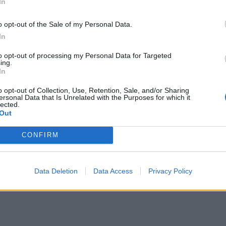
In
o opt-out of the Sale of my Personal Data.
In
to opt-out of processing my Personal Data for Targeted
ing.
In
o opt-out of Collection, Use, Retention, Sale, and/or Sharing
ersonal Data that Is Unrelated with the Purposes for which it
lected.
Out
CONFIRM
Data Deletion
Data Access
Privacy Policy