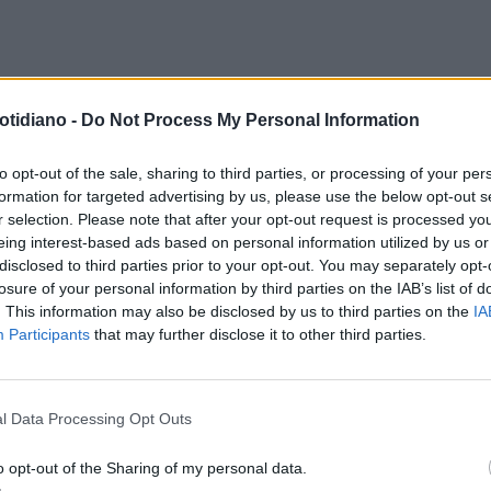
otidiano -
Do Not Process My Personal Information
to opt-out of the sale, sharing to third parties, or processing of your per
formation for targeted advertising by us, please use the below opt-out s
r selection. Please note that after your opt-out request is processed y
eing interest-based ads based on personal information utilized by us or
disclosed to third parties prior to your opt-out. You may separately opt-
losure of your personal information by third parties on the IAB’s list of
. This information may also be disclosed by us to third parties on the
IA
Participants
that may further disclose it to other third parties.
l Data Processing Opt Outs
o opt-out of the Sharing of my personal data.