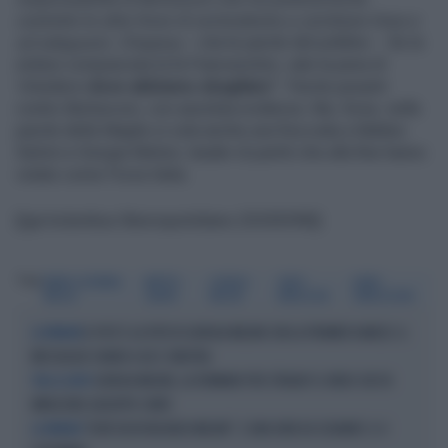
costretto le altre forze di centrodestra a cambiare linea e
ad adeguarsi. Chapeau
- cita le parole del piddino -. Se la
sintesi compiaciuta la fa Franceschini, vale la pena di
'chiedersi
dove abbiamo sbagliato
'". Parole pesanti
contro Berlusconi, con assoluta evidenza. Ma, forse, nelle
parole della Maglie si cela anche una frecciata a Matteo
Salvini e Giorgia Meloni, leader di partiti che alla fine hanno
votato come Forza Italia.
[[ge:kolumbus:liberoquotidiano:25335598]]
Tag
MARIA GIOVANNA
MATTEO
GIORGIA
SILVIO
DARIO
MAGLIE
SALVINI
MELONI
BERLUSCONI
FRANCESCHINI
IL POST E LA FOTO DI GIORGIA MELONI CON LA PREMIER DANESE: IL
LA PREMIER
MESSAGGIO CHIARO A UE E SINISTRA
GIORGIA MELONI, LA FERMANO PER STRADA? IL VIDEO CHE FA
TRA LA GENTE
IMPAZZIRE GIUSEPPE CONTE
"DOVE VA IN VACANZA MELONI". E UNA DATA DA SEGNARE: IL 4
LA PREMIER