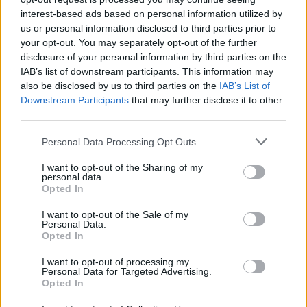
interest-based ads based on personal information utilized by
us or personal information disclosed to third parties prior to
your opt-out. You may separately opt-out of the further
Seguici su Google Discover
disclosure of your personal information by third parties on the
IAB’s list of downstream participants. This information may
Segui Libero Quotidiano su Google Discover
also be disclosed by us to third parties on the
IAB’s List of
Scegli Libero Quotidiano come fonte preferita
Downstream Participants
that may further disclose it to other
third parties.
SEZIONI
Personal Data Processing Opt Outs
I want to opt-out of the Sharing of my
SPETTACOLI
personal data.
Opted In
SCIENZA E TECH
I want to opt-out of the Sale of my
Personal Data.
Opted In
ALTRO
I want to opt-out of processing my
Personal Data for Targeted Advertising.
Opted In