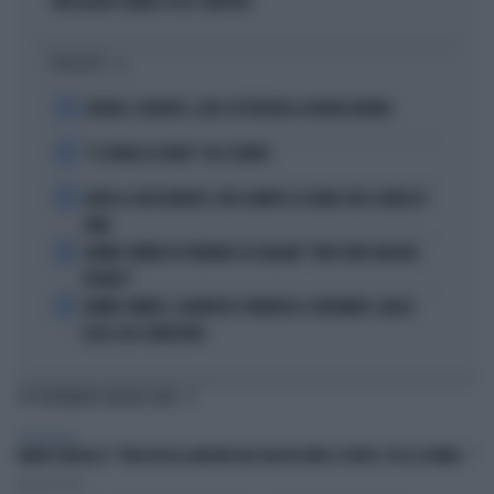
MESSAGGIO CHIARO A UE E SINISTRA
I PIÙ LETTI
1
LUKAKU, VLAHOVIC, LEAO: IN TURCHIA LA NUOVA ARABIA
2
“IL TRONO DI SPADE” VA A TEATRO
3
ADDIO A LIVIO BERRUTI, ORO OLIMPICO A ROMA 1960: AVEVA 87
ANNI
4
JANNIK SINNER FA TREMARE GLI ITALIANI: "NON SONO ANCORA
PRONTO"
5
JANNIK SINNER, CLAMOROSO: RINUNCIA A CINCINNATI, GIALLO
SULLE SUE CONDIZIONI
TI POTREBBERO INTERESSARE
PERSONAGGI
MARIO GIULIACCI: "FEDE MI HA LANCIATO MA VOLEVO FARE IL PRETE. POI LE DONNE..."
Daniele Priori