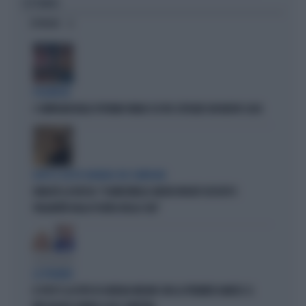
SETTEMBRE
OPINIONI
POLEMICHE
I COMPAGNI BELGI SPUTANO FANGO SU FDI: ESPLODE UN NUOVO CASO
DOPO IL GESTO IGNOBILE DEI COMPAGNI
IGNAZIO LA RUSSA: "A MARCINELLE ANCHE INSULTI SESSISTI E
VOLGARITÀ DALLA PLATEA DELLA CGIL"
LA PREMIER
IL POST E LA FOTO DI GIORGIA MELONI CON LA PREMIER DANESE: IL