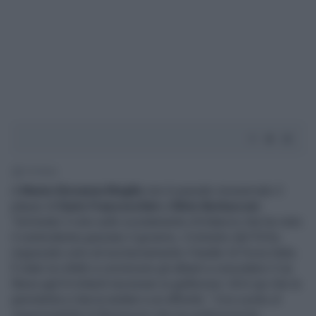
1' di lettura
A
Maria Giovanna Maglie
non è passato inosservato il
plauso di
Dario Franceschini
a
Silvio Berlusconi
.
Terminato il voto sullo scostamento di bilancio che ha visto
il centrodestra graziare il governo, il ministro del Pd ha
ringraziato solo ed esclusivamente il leader di Forza Italia.
È stato lui infatti a convincere gli alleati a concedere il via
libera agli 8 miliardi necessari ai giallorossi. Ed è qui che la
giornalista si lascia andare a un affondo: "
Una scelta di
responsabilità di Berlusconi che ha politicamente