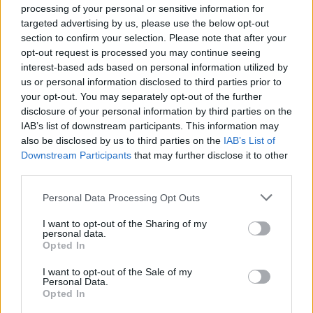
processing of your personal or sensitive information for
targeted advertising by us, please use the below opt-out
section to confirm your selection. Please note that after your
opt-out request is processed you may continue seeing
interest-based ads based on personal information utilized by
us or personal information disclosed to third parties prior to
your opt-out. You may separately opt-out of the further
Seguici su Google Discover
disclosure of your personal information by third parties on the
IAB’s list of downstream participants. This information may
Segui Libero Quotidiano su Google Discover
also be disclosed by us to third parties on the
IAB’s List of
Scegli Libero Quotidiano come fonte preferita
Downstream Participants
that may further disclose it to other
third parties.
SEZIONI
Personal Data Processing Opt Outs
I want to opt-out of the Sharing of my
SPETTACOLI
personal data.
Opted In
SCIENZA E TECH
I want to opt-out of the Sale of my
Personal Data.
Opted In
ALTRO