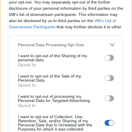
your opt-out. You may separately opt-out of the further
Seguici su Google Discover
disclosure of your personal information by third parties on the
IAB’s list of downstream participants. This information may
Segui Libero Quotidiano su Google Discover
also be disclosed by us to third parties on the
IAB’s List of
Scegli Libero Quotidiano come fonte preferita
Downstream Participants
that may further disclose it to other
third parties.
SEZIONI
Personal Data Processing Opt Outs
I want to opt-out of the Sharing of my
SPETTACOLI
personal data.
Opted In
SCIENZA E TECH
I want to opt-out of the Sale of my
Personal Data.
Opted In
ALTRO
I want to opt-out of processing my
Personal Data for Targeted Advertising.
Opted In
I want to opt-out of Collection, Use,
Retention, Sale, and/or Sharing of my
Personal Data that Is Unrelated with the
Purposes for which it was collected.
Libero Shopping
Contatti
Pubblicità
Cookie policy
Privacy policy