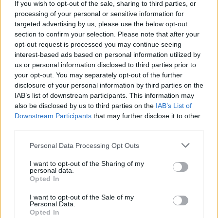
If you wish to opt-out of the sale, sharing to third parties, or
processing of your personal or sensitive information for
targeted advertising by us, please use the below opt-out
section to confirm your selection. Please note that after your
opt-out request is processed you may continue seeing
interest-based ads based on personal information utilized by
us or personal information disclosed to third parties prior to
your opt-out. You may separately opt-out of the further
Seguici su Google Discover
disclosure of your personal information by third parties on the
IAB’s list of downstream participants. This information may
Segui Libero Quotidiano su Google Discover
also be disclosed by us to third parties on the
IAB’s List of
Scegli Libero Quotidiano come fonte preferita
Downstream Participants
that may further disclose it to other
third parties.
SEZIONI
Personal Data Processing Opt Outs
I want to opt-out of the Sharing of my
SPETTACOLI
personal data.
Opted In
SCIENZA E TECH
I want to opt-out of the Sale of my
Personal Data.
Opted In