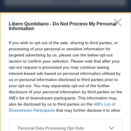
SFOGLIA IL GIORNALE
ACQUISTA ABBONAMENTO
Libero Quotidiano -
Do Not Process My Personal
Information
If you wish to opt-out of the sale, sharing to third parties, or
processing of your personal or sensitive information for
targeted advertising by us, please use the below opt-out
section to confirm your selection. Please note that after your
opt-out request is processed you may continue seeing
interest-based ads based on personal information utilized by
us or personal information disclosed to third parties prior to
your opt-out. You may separately opt-out of the further
Seguici su Google Discover
disclosure of your personal information by third parties on the
IAB’s list of downstream participants. This information may
Segui Libero Quotidiano su Google Discover
also be disclosed by us to third parties on the
IAB’s List of
Scegli Libero Quotidiano come fonte preferita
Downstream Participants
that may further disclose it to other
third parties.
SEZIONI
Personal Data Processing Opt Outs