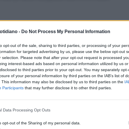
otidiano -
Do Not Process My Personal Information
to opt-out of the sale, sharing to third parties, or processing of your per
formation for targeted advertising by us, please use the below opt-out s
r selection. Please note that after your opt-out request is processed y
eing interest-based ads based on personal information utilized by us or
disclosed to third parties prior to your opt-out. You may separately opt-
losure of your personal information by third parties on the IAB’s list of
. This information may also be disclosed by us to third parties on the
IA
Participants
that may further disclose it to other third parties.
l Data Processing Opt Outs
o opt-out of the Sharing of my personal data.