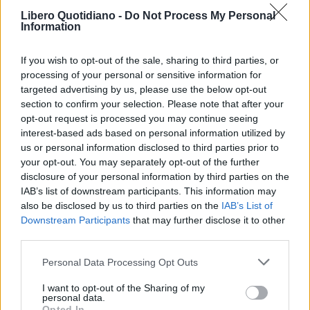
Libero Quotidiano -
Do Not Process My Personal
Information
If you wish to opt-out of the sale, sharing to third parties, or
processing of your personal or sensitive information for
targeted advertising by us, please use the below opt-out
section to confirm your selection. Please note that after your
opt-out request is processed you may continue seeing
interest-based ads based on personal information utilized by
us or personal information disclosed to third parties prior to
your opt-out. You may separately opt-out of the further
Seguici su Google Discover
disclosure of your personal information by third parties on the
IAB’s list of downstream participants. This information may
Segui Libero Quotidiano su Google Discover
also be disclosed by us to third parties on the
IAB’s List of
Scegli Libero Quotidiano come fonte preferita
Downstream Participants
that may further disclose it to other
third parties.
SEZIONI
Personal Data Processing Opt Outs
I want to opt-out of the Sharing of my
SPETTACOLI
personal data.
Opted In