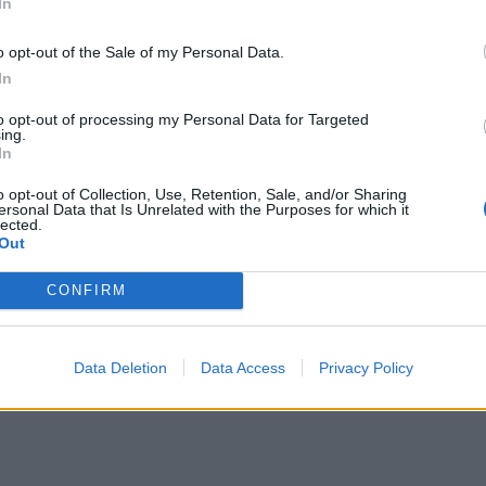
In
o opt-out of the Sale of my Personal Data.
In
to opt-out of processing my Personal Data for Targeted
ing.
In
o opt-out of Collection, Use, Retention, Sale, and/or Sharing
ersonal Data that Is Unrelated with the Purposes for which it
lected.
Out
CONFIRM
Data Deletion
Data Access
Privacy Policy