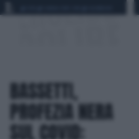
CEUTA
SCANDALO CONTE-COVID
CALCIOMERCATO
BASSETTI,
PROFEZIA NERA
SUL COVID: