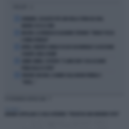
I PIÙ LETTI
1
DIOMANDE, L'ACQUISTO PIÙ CARO NELLA STORIA DEL REAL
MADRID: ECCO LE CIFRE
2
MACRON, LA DENUNCIA DI ALEXANDR STEPANOV: "PARIGI? PUZZA
E URINA OVUNQUE"
3
ARTAN, L'ARBITRO SOMALO ESCLUSO DAI MONDIALI? LA DECISIONE:
SCHIAFFO-UEFA A TRUMP
4
JANNIK SINNER, L'ESPERTO: "IL GINOCCHIO? COSA ACCADRÀ
PRIMA DELLO US OPEN"
5
FREDERIC VASSEUR, IL DUBBIO SULLA NUOVA FORMULA 1:
"FORSE..."
TI POTREBBERO INTERESSARE
PERSONAGGI
ADRIANO CAPPELLARI E IL FALSO ATTENTATO: "PERCHÉ MI SONO INVENTATO TUTTO"