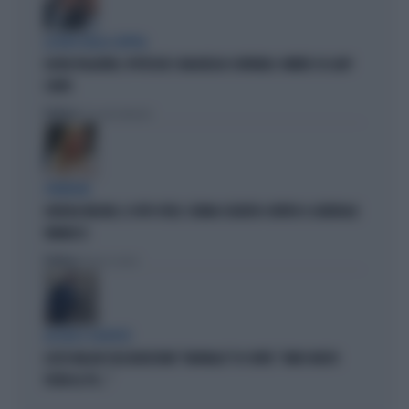
LA RETE DELLA COPPIA
OLIVIA PALADINO, IPOTECHE E MAGHEGGI CONTABILI: OMBRE SU LADY
CONTE
Politica
di Giacomo Amadori
STRATEGIE
GIORGIA MELONI, IL VOTO UTILE: L'ARMA SEGRETA CONTRO IL GENERALE
VANNACCI
Politica
di Fausto Carioti
ACCUSE E SOSPETTI
LUCIO MALAN SULL'AUDIZIONE "ANOMALA" DI CONTE: "AMICI MOLTO
VICINI AL PD..."