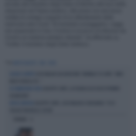
arrivato dal ministero degli Esteri di Berlino alla luce della
situazione nel Paese asiatico, alle prese con una nuova
ondata di contagi a seguito di un allentamento delle
restrizioni anti-Covid. "Al momento scoraggiamo i viaggi
non essenziali in Cina. Il motivo è un picco di infezioni da
Covid e un sistema sanitario oberato", ha affermato su
Twitter il ministero degli Esteri tedesco.
Tag
MATTEO BASSETTI
CINA
COVID
LUCIO MALAN SULL'AUDIZIONE "ANOMALA" DI CONTE: "AMICI
ACCUSE E SOSPETTI
MOLTO VICINI AL PD..."
GIUSEPPE CONTE, LA FIGURACCIA DI UN EX PREMIER
IN COMMISSIONE COVID
DISABILITATO
GIUSEPPE CONTE, LUCIO MALAN LO SBUGIARDA: "ECCO
BOTTA E RISPOSTA
PERCHÉ PREFERISCE I DPCM"
OPINIONI