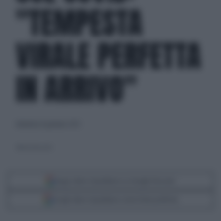
"TEMPESTA
VIRALE PERFETTA
IN ARRIVO"
domenica 8 gennaio 2023
Matteo Bassetti
Segui Libero Quotidiano su Google Discover
Scegli Libero Quotidiano come fonte preferita