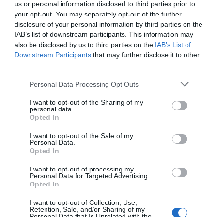
us or personal information disclosed to third parties prior to
your opt-out. You may separately opt-out of the further
Seguici su Google Discover
disclosure of your personal information by third parties on the
IAB’s list of downstream participants. This information may
Segui Libero Quotidiano su Google Discover
also be disclosed by us to third parties on the
IAB’s List of
Scegli Libero Quotidiano come fonte preferita
Downstream Participants
that may further disclose it to other
third parties.
SEZIONI
Personal Data Processing Opt Outs
I want to opt-out of the Sharing of my
SPETTACOLI
personal data.
Opted In
SCIENZA E TECH
I want to opt-out of the Sale of my
Personal Data.
Opted In
ALTRO
I want to opt-out of processing my
Personal Data for Targeted Advertising.
Opted In
I want to opt-out of Collection, Use,
Retention, Sale, and/or Sharing of my
Personal Data that Is Unrelated with the