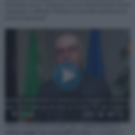
ad arrivare a noi in "un'epoca in cui la comunicazione social
comunque si diffonde. Parliamo di un'ondata pandemica di
enormi proporzioni".
00:00
00:53
Intanto la Germania ha invitato tutti i cittadini tedeschi a
evitare viaggi "non essenziali" in Cina
. Il "consiglio" è