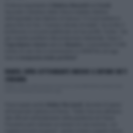
Profezia inquietante di
Matteo Bassetti
sul
Covid.
Secondo il direttore della Clinica malattie infettive
dell'ospedale San Martino di Genova "il Covid metterà in
ginocchio la Cina. Il numero elevato di malati", ha scritto il
professore in un post pubblicato sul suo profilo
Twitter,
"sta
già creando problemi alla produzione industriale. Dopo il
Capodanno cinese
sarà un
disastro
: si prevedono 4-500
milioni di casi che si sommeranno ai 300M fino ad oggi.
Sarà la
tempesta virale perfetta"
.
KRAKEN, SUPER-SOTTOVARIANTE OMICRON: IL SINTOMO CHE TI
CONDANNA
Kraken, l'ultima sottovariante di Omicron si sta diffondendo sempre di più
tanto da diventare dominante negli...
Preoccupato anche
Walter Ricciardi
, docente di Igiene
all'Università Cattolica di Roma: "Dalla Cina non abbiamo
dati ufficiali sull'andamento della pandemia nel Paese.
Possiamo però stimare un numero di casi enorme, con
migliaia di morti al giorno", anche in base a quanto riesce