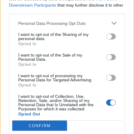
Scegli Libero Quotidiano come fonte preferita
Downstream Participants
that may further disclose it to other
third parties.
SEZIONI
Personal Data Processing Opt Outs
I want to opt-out of the Sharing of my
SPETTACOLI
personal data.
Opted In
SCIENZA E TECH
I want to opt-out of the Sale of my
Personal Data.
Opted In
ALTRO
I want to opt-out of processing my
Personal Data for Targeted Advertising.
Opted In
I want to opt-out of Collection, Use,
Retention, Sale, and/or Sharing of my
Personal Data that Is Unrelated with the
Purposes for which it was collected.
Libero Shopping
Contatti
Pubblicità
Cookie policy
Privacy policy
Opted Out
Condizioni generali
Modello 231
Assistenza
Preferenze Privacy
CONFIRM
Editoriale Libero S.r.l. - Sede Legale: Via dell’Aprica 18, 20158 Milano -