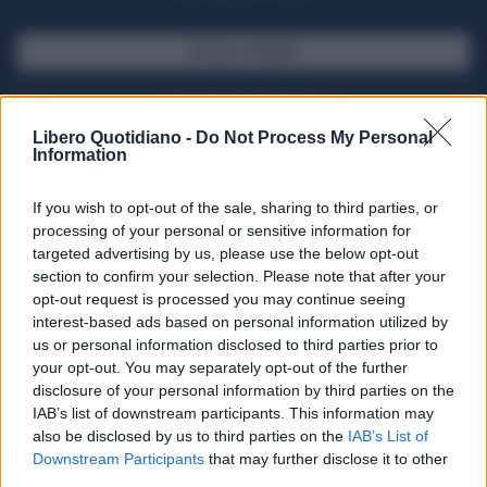
SFOGLIA IL GIORNALE
ACQUISTA ABBONAMENTO
Libero Quotidiano -
Do Not Process My Personal
Information
If you wish to opt-out of the sale, sharing to third parties, or
processing of your personal or sensitive information for
targeted advertising by us, please use the below opt-out
section to confirm your selection. Please note that after your
opt-out request is processed you may continue seeing
interest-based ads based on personal information utilized by
us or personal information disclosed to third parties prior to
your opt-out. You may separately opt-out of the further
Seguici su Google Discover
disclosure of your personal information by third parties on the
IAB’s list of downstream participants. This information may
Segui Libero Quotidiano su Google Discover
also be disclosed by us to third parties on the
IAB’s List of
Scegli Libero Quotidiano come fonte preferita
Downstream Participants
that may further disclose it to other
third parties.