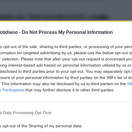
IONI IN CASA. "FEDEZ ALL'OSCURO DI TUTTO": LA BOMBA
DALO
otidiano -
Do Not Process My Personal Information
gni e Fedez, in questo momento di difficoltà, non
 tensioni. Secondo alcune rivel...
to opt-out of the sale, sharing to third parties, or processing of your per
formation for targeted advertising by us, please use the below opt-out s
r selection. Please note that after your opt-out request is processed y
eing interest-based ads based on personal information utilized by us or
disclosed to third parties prior to your opt-out. You may separately opt-
losure of your personal information by third parties on the IAB’s list of
. This information may also be disclosed by us to third parties on the
IA
Participants
that may further disclose it to other third parties.
l Data Processing Opt Outs
o opt-out of the Sharing of my personal data.