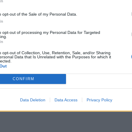
In
o opt-out of the Sale of my Personal Data.
In
to opt-out of processing my Personal Data for Targeted
ing.
In
o opt-out of Collection, Use, Retention, Sale, and/or Sharing
ersonal Data that Is Unrelated with the Purposes for which it
lected.
Out
CONFIRM
Data Deletion
Data Access
Privacy Policy