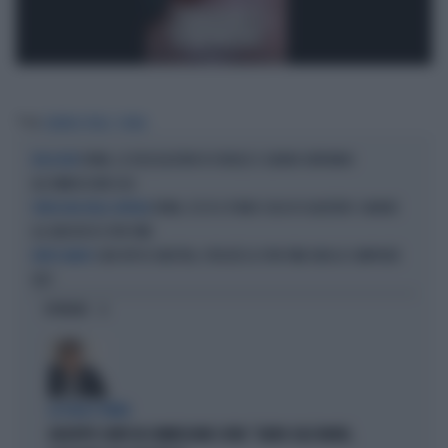
Tag
SABRINA FERILLI
ROMA
ROMA, LE DELEGAZIONI DI ISRAELE E LIBANO ARRIVANO
NEGOZIATI
ALL’AMBASCIATA USA
ROMA, ECCO IL PIANO CASA DI GUALTIERI: SANARE
VERGOGNA NELLA CAPITALE
GLI ABUSIVI DI SPIN TIME
CARI VIP DI SINISTRA, PERCHÉ LO SPIN TIME NON LO COMPRATE
FATEVI AVANTI
VOI?
OPINIONI
LA FUGA È FINITA
GIUSEPPE CONTE IN COMMISSIONE COVID: "GIURO SULL'ONORE,