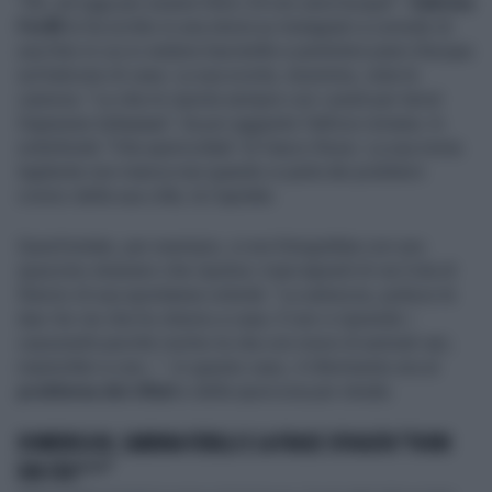
"Oh, ed oggi per essere felici 24 ore senz'acqua!":
Sabrina
Ferilli
lo ha scritto in una storia su Instagram a corredo di
una foto in cui si vedono bacinelle e pentoloni pieni d'acqua
sul balcone di casa. La sua scorta, insomma, vista la
carenza. "La vita mi riporta sempre con i piedi per terra!
Dajeeeee tuttaaaaa", ha poi aggiunto l'attrice romana. In
sottofondo "Vita spericolata" di Vasco Rossi. La sua ironia
tagliente non manca mai quando si parla dei problemi
cronici della sua città, la Capitale.
Quest'estate, per esempio, si era fotografata con uno
spazzino straniero che ripuliva i marciapiedi di via Cola di
Rienzo di sua spontanea volontà: "La salvezza, pulisce le
due-tre vie che ho intorno a casa. E non vi riprendo i
cassonetti perché rischio la vita con morsi di animali vari,
mammiferi e non...". In questo caso, il riferimento era al
problema dei rifiuti
e della sporcizia per strada.
DOMENICA IN, SABRINA FERILLI E LA FRASE SFUGGITA "FUORI
DAI COG***"