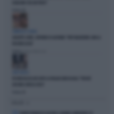
QUALCUNO L'HA GIÀ PERSO"
Politica
di
ZAMPOLLI E L'HOTEL
GIUSEPPE CONTE, L'AFFONDO DI GASPARRI: "FATTI INQUIETANTI, NON LA
PASSERÀ LISCIA"
Politica
di Tommaso Montesano
CIRCO ROSSO
FDI RIDICOLIZZA AVS DOPO LA PAGLIACCIATA IN AULA: "PERCHÉ
GIOCANO A MOSCA CIECA"
Politica
di
I PIÙ LETTI
1
È MORTO FRANCESCO GUCCINI: IL GRANDE CANTAUTORE SI È