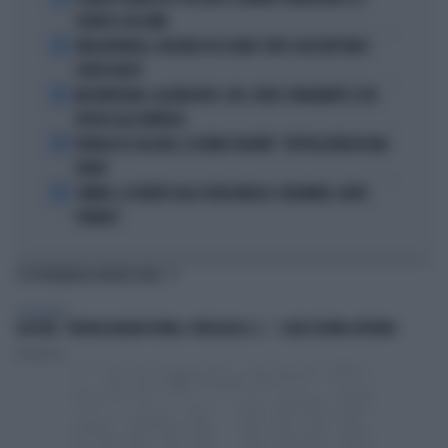
SPENTO A 86 ANNI
2
KIMI ANTONELLI, VACANZE DA SOGNO: TUFFI, RACCHETTONI E
SUPER-YACHT
3
MASTANTUONO, ALAJBEGOVIC, PAZ, YILDIZ: FINALMENTE SI DÀ
SPAZIO ALLA FANTASIA
4
FRANCESCO GUCCINI, LE ULTIME VOLONTÀ: "SEPPELLITEMI IN UNA
VIGNA"
5
SINNER, LA VERITÀ SULLA VISITA MEDICA: CINCINNATI, ALTRO
FORFAIT?
TI POTREBBERO INTERESSARE
PERSONAGGI
GUCCINI, "GIORGIA MELONI FURBA, PERICOLOSA. E...", QUELL'ULTIMO AFFONDO
Redazione