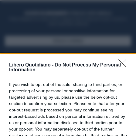
ACQUISTA UN ABBONAMENTO
OTTIENI DEI SUPER VANTAGGI
Potrai sfogliare la rivista online, leggere tutte le edizioni locali, ricevere a
casa il giornale cartaceo
SFOGLIA IL GIORNALE
ACQUISTA ABBONAMENTO
Libero Quotidiano -
Do Not Process My Personal
Information
If you wish to opt-out of the sale, sharing to third parties, or
processing of your personal or sensitive information for
targeted advertising by us, please use the below opt-out
section to confirm your selection. Please note that after your
opt-out request is processed you may continue seeing
interest-based ads based on personal information utilized by
us or personal information disclosed to third parties prior to
your opt-out. You may separately opt-out of the further
Seguici su Google Discover
disclosure of your personal information by third parties on the