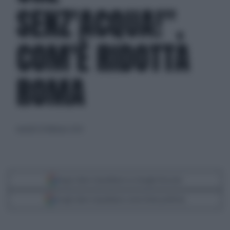
SENZ'ACQUA!",
COM'È RIDOTTA
ROMA
martedì 20 febbraio 2024
Segui Libero Quotidiano su Google Discover
Scegli Libero Quotidiano come fonte preferita