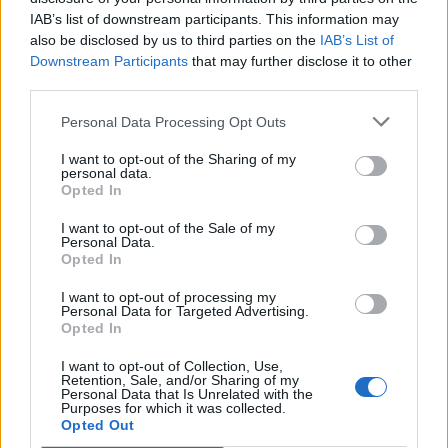
IAB’s list of downstream participants. This information may
Segui Libero Quotidiano su Google Discover
also be disclosed by us to third parties on the
IAB’s List of
Scegli Libero Quotidiano come fonte preferita
Downstream Participants
that may further disclose it to other
third parties.
SEZIONI
Personal Data Processing Opt Outs
I want to opt-out of the Sharing of my
SPETTACOLI
personal data.
Opted In
SCIENZA E TECH
I want to opt-out of the Sale of my
Personal Data.
Opted In
ALTRO
I want to opt-out of processing my
Personal Data for Targeted Advertising.
Opted In
I want to opt-out of Collection, Use,
Retention, Sale, and/or Sharing of my
Personal Data that Is Unrelated with the
Purposes for which it was collected.
Libero Shopping
Contatti
Pubblicità
Cookie policy
Privacy policy
Opted Out
Condizioni generali
Modello 231
Assistenza
Preferenze Privacy