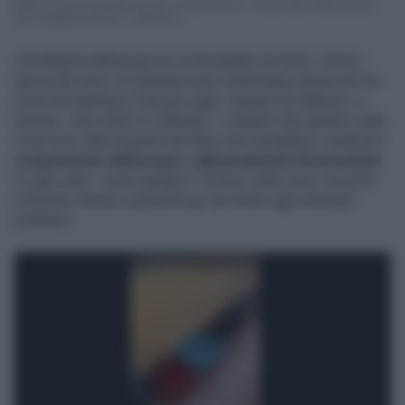
Sabrina Ferilli si prende la scena a Domenica In. Tra gli ospiti della puntata
del 18 febbraio su Rai 1, l'attrice n...
Il problema dell'acqua di cui ha parlato la Ferilli, invece,
deriva dai lavori di manutenzione straordinari annunciati da
Acea nel quartiere Prati per oggi, martedì 20 febbraio, e
domani, mercoledì 21 febbraio. I cittadini che abitano nella
zona sono stati avvertiti del fatto che potrebbero verificarsi
sospensione dell'acqua
e
abbassamenti di pressione
.
In ogni caso, come spiega il
Corriere della Sera
, Acea ha
schierato diverse autobotti per far fronte agli eventuali
problemi.