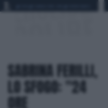
CEUTA
SCANDALO CONTE-COVID
SIGFRIDO RANUCCI
SABRINA FERILLI,
LO SFOGO: "24
ORE