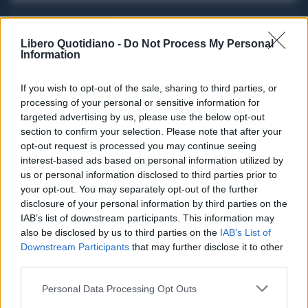
ACQUISTA ABBONAMENTO
Libero Quotidiano -
Do Not Process My Personal
Information
If you wish to opt-out of the sale, sharing to third parties, or
processing of your personal or sensitive information for
targeted advertising by us, please use the below opt-out
section to confirm your selection. Please note that after your
opt-out request is processed you may continue seeing
interest-based ads based on personal information utilized by
us or personal information disclosed to third parties prior to
your opt-out. You may separately opt-out of the further
Seguici su Google Discover
disclosure of your personal information by third parties on the
IAB’s list of downstream participants. This information may
Segui Libero Quotidiano su Google Discover
also be disclosed by us to third parties on the
IAB’s List of
Scegli Libero Quotidiano come fonte preferita
Downstream Participants
that may further disclose it to other
third parties.
SEZIONI
Personal Data Processing Opt Outs