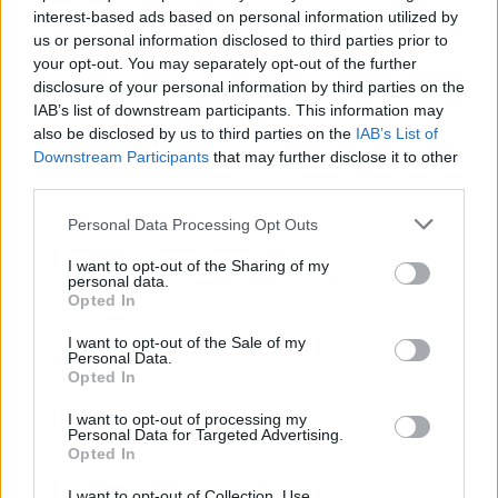
interest-based ads based on personal information utilized by
us or personal information disclosed to third parties prior to
your opt-out. You may separately opt-out of the further
Seguici su Google Discover
disclosure of your personal information by third parties on the
IAB’s list of downstream participants. This information may
Segui Libero Quotidiano su Google Discover
also be disclosed by us to third parties on the
IAB’s List of
Scegli Libero Quotidiano come fonte preferita
Downstream Participants
that may further disclose it to other
third parties.
SEZIONI
Personal Data Processing Opt Outs
I want to opt-out of the Sharing of my
SPETTACOLI
personal data.
Opted In
SCIENZA E TECH
I want to opt-out of the Sale of my
Personal Data.
Opted In
ALTRO
I want to opt-out of processing my
Personal Data for Targeted Advertising.
Opted In
I want to opt-out of Collection, Use,