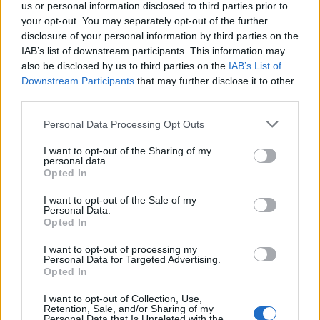
us or personal information disclosed to third parties prior to
your opt-out. You may separately opt-out of the further
Seguici su Google Discover
disclosure of your personal information by third parties on the
IAB’s list of downstream participants. This information may
Segui Libero Quotidiano su Google Discover
also be disclosed by us to third parties on the
IAB’s List of
Scegli Libero Quotidiano come fonte preferita
Downstream Participants
that may further disclose it to other
third parties.
SEZIONI
Personal Data Processing Opt Outs
I want to opt-out of the Sharing of my
SPETTACOLI
personal data.
Opted In
SCIENZA E TECH
I want to opt-out of the Sale of my
Personal Data.
Opted In
ALTRO
I want to opt-out of processing my
Personal Data for Targeted Advertising.
Opted In
I want to opt-out of Collection, Use,
Retention, Sale, and/or Sharing of my
Personal Data that Is Unrelated with the