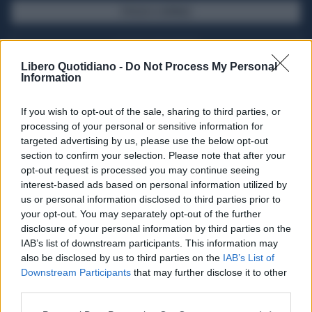
SFOGLIA IL GIORNALE
ACQUISTA ABBONAMENTO
Libero Quotidiano -
Do Not Process My Personal
Information
If you wish to opt-out of the sale, sharing to third parties, or
processing of your personal or sensitive information for
targeted advertising by us, please use the below opt-out
section to confirm your selection. Please note that after your
opt-out request is processed you may continue seeing
interest-based ads based on personal information utilized by
us or personal information disclosed to third parties prior to
your opt-out. You may separately opt-out of the further
Seguici su Google Discover
disclosure of your personal information by third parties on the
IAB’s list of downstream participants. This information may
Segui Libero Quotidiano su Google Discover
also be disclosed by us to third parties on the
IAB’s List of
Scegli Libero Quotidiano come fonte preferita
Downstream Participants
that may further disclose it to other
third parties.