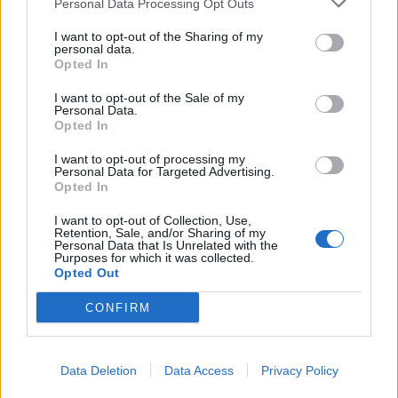
SEZIONI
Personal Data Processing Opt Outs
I want to opt-out of the Sharing of my
SPETTACOLI
personal data.
Opted In
SCIENZA E TECH
I want to opt-out of the Sale of my
Personal Data.
Opted In
ALTRO
I want to opt-out of processing my
Personal Data for Targeted Advertising.
Opted In
I want to opt-out of Collection, Use,
Retention, Sale, and/or Sharing of my
Personal Data that Is Unrelated with the
Purposes for which it was collected.
Libero Shopping
Contatti
Pubblicità
Cookie policy
Privacy policy
Opted Out
Condizioni generali
Modello 231
Assistenza
Preferenze Privacy
CONFIRM
Editoriale Libero S.r.l. - Sede Legale: Via dell’Aprica 18, 20158 Milano -
Registro Imprese di Milano Monza Brianza Lodi: C.F. e P.IVA 06823221004 -
R.E.A. Milano n. 1690166 Cap. Soc. € 400.000,00 i.v.
Tutti i diritti riservati - ISSN (sito web): 2531-6370
Data Deletion
Data Access
Privacy Policy