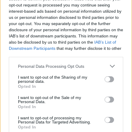
opt-out request is processed you may continue seeing
interest-based ads based on personal information utilized by
us or personal information disclosed to third parties prior to
your opt-out. You may separately opt-out of the further
Seguici su Google Discover
disclosure of your personal information by third parties on the
IAB’s list of downstream participants. This information may
Segui Libero Quotidiano su Google Discover
also be disclosed by us to third parties on the
IAB’s List of
Scegli Libero Quotidiano come fonte preferita
Downstream Participants
that may further disclose it to other
third parties.
SEZIONI
Personal Data Processing Opt Outs
I want to opt-out of the Sharing of my
SPETTACOLI
personal data.
Opted In
SCIENZA E TECH
I want to opt-out of the Sale of my
Personal Data.
Opted In
ALTRO
I want to opt-out of processing my
Personal Data for Targeted Advertising.
Opted In