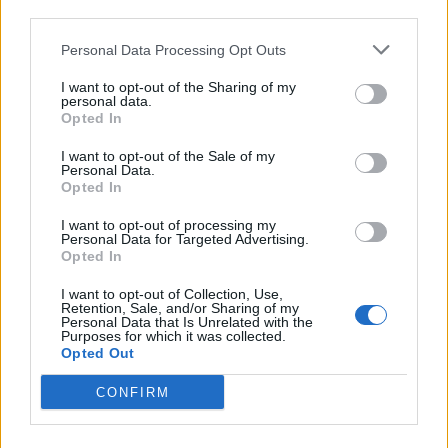
third parties.
SEZIONI
Personal Data Processing Opt Outs
I want to opt-out of the Sharing of my
SPETTACOLI
personal data.
Opted In
SCIENZA E TECH
I want to opt-out of the Sale of my
Personal Data.
Opted In
ALTRO
I want to opt-out of processing my
Personal Data for Targeted Advertising.
Opted In
I want to opt-out of Collection, Use,
Retention, Sale, and/or Sharing of my
Personal Data that Is Unrelated with the
Purposes for which it was collected.
Libero Shopping
Contatti
Pubblicità
Cookie policy
Privacy policy
Opted Out
Condizioni generali
Modello 231
Assistenza
Preferenze Privacy
CONFIRM
Editoriale Libero S.r.l. - Sede Legale: Via dell’Aprica 18, 20158 Milano -
Registro Imprese di Milano Monza Brianza Lodi: C.F. e P.IVA 06823221004 -
R.E.A. Milano n. 1690166 Cap. Soc. € 400.000,00 i.v.