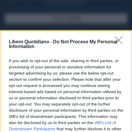
casa il giornale cartaceo
SFOGLIA IL GIORNALE
ACQUISTA ABBONAMENTO
Libero Quotidiano -
Do Not Process My Personal
Information
If you wish to opt-out of the sale, sharing to third parties, or
processing of your personal or sensitive information for
targeted advertising by us, please use the below opt-out
section to confirm your selection. Please note that after your
opt-out request is processed you may continue seeing
interest-based ads based on personal information utilized by
us or personal information disclosed to third parties prior to
your opt-out. You may separately opt-out of the further
Seguici su Google Discover
disclosure of your personal information by third parties on the
IAB’s list of downstream participants. This information may
Segui Libero Quotidiano su Google Discover
also be disclosed by us to third parties on the
IAB’s List of
Scegli Libero Quotidiano come fonte preferita
Downstream Participants
that may further disclose it to other