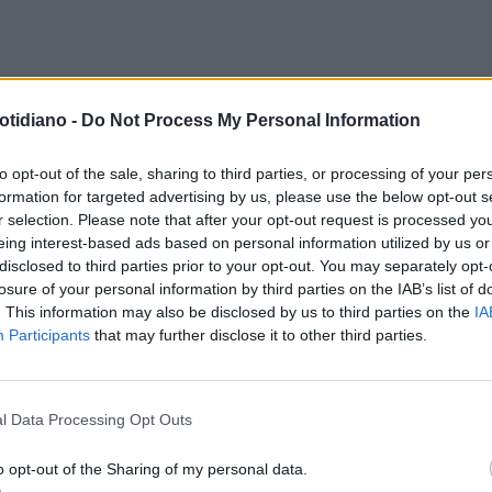
otidiano -
Do Not Process My Personal Information
to opt-out of the sale, sharing to third parties, or processing of your per
formation for targeted advertising by us, please use the below opt-out s
r selection. Please note that after your opt-out request is processed y
eing interest-based ads based on personal information utilized by us or
disclosed to third parties prior to your opt-out. You may separately opt-
losure of your personal information by third parties on the IAB’s list of
. This information may also be disclosed by us to third parties on the
IA
Participants
that may further disclose it to other third parties.
l Data Processing Opt Outs
o opt-out of the Sharing of my personal data.