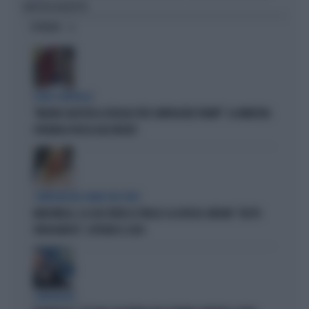
SINISTRA BALBETTA
OPINIONI
FUORI CONTROLLO
"MELONI CALPESTA LE REGOLE PER COMPIACERE TRUMP": LA MINISTRA
SPAGNOLA PASSA AGLI INSULTI
COMPAGNI NEL NOME DELL'ODIO
MARCINELLE, LA CGIL VOLTA LE SPALLE A LA RUSSA. MELONI: "GESTO
VERGOGNOSO", ESPLODE IL CASO
L'INTERVISTA