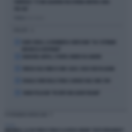
PIANTEDOSI: "C'È UNA SALDATURA TRA ESTREMA SINISTRA E AREA
PRO-PAL"
Politica
di Gino Zavalani
I PIÙ LETTI
1
FLAVIO COBOLLI, LA DRAMMATICA CONFESSIONE: "DA 3 SETTIMANE
NON RIESCO A RESPIRARE"
2
BADIASHILE-NAPOLI, SI TRATTA. ROMERO VA A MADRID
3
VENEZIA SULLE ORME DI COMO: CALCIO, SOLDI E IDEE IN LAGUNA
4
DOUALLA CORRE NELLA STORIA: IL BRONZO VALE COME L’ORO
5
CHIARA PELLACANI: "MI SENTO UNA LEADER ITALIANA"
TI POTREBBERO INTERESSARE
POLITICA
MARCINELLE, LA CGIL VOLTA LE SPALLE A LA RUSSA. MELONI: "GESTO VERGOGNOSO",