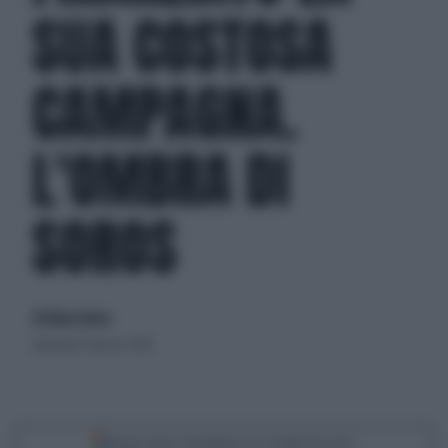
SUA COSTOSA
CAMPAGNA.
L'OMBRA DI
SOROS
di Eliana Giusto
domenica 4 marzo 2018
Segui Libero Quotidiano su Google Discover