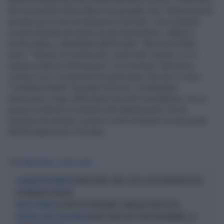
del movimento Silvia Manzi ha spiegato che i finanziamenti
arrivano per lo più da donazioni di privati, "sia contributi
ricevuti durante gli eventi sia da imprenditori, italiani e
anche estero, soprattutto dall'Europa". Ma non ha fatto
nomi. "Faremo un rendiconto, come tutti i partiti, e lì ci
saranno tutte le informazioni", ha concluso. Ma Soros
c'entra o no? La tesoriera ha assicurato che non ci sono
"contributi diretti" da parte di Soros, il miliardario
americano a capo della Open Society Foundations, di cui
proprio la Bonino è membro del global board. Soros
sostiene da sempre, proprio come la Bonino la necessità
dell'immigrazione in Europa.
Tag
EMMA BONINO
GEORGE SOROS
GEORGE SOROS-CHOC: ECCO A CHI HA VERSATO PIÙ DI
IL MAGNATE UNGHERESE
100 MILIONI DI DOLLARI
GLI OPPOSTI OSTRACISMI E I RADICALI SENZA CASA
PER CHI VOTARE?
GEORGE SOROS CHI? SOLDI DAL MAGNATE, LA
FINGONO DI NON CONOSCERLO