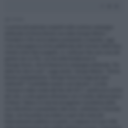
2' di lettura
La prima ad avanzare sospetti sulla costosa campagna
elettorale di Emma Bonino era stata Giorgia Meloni: "
Prenderà il 2% ma la stanno pompando a manetta, oggi
c’era una pagina su di lei pubblicata dal Corriere della Sera,
chissà come farà a pagarla, io i soldi per fare una cosa del
genere non ce l’ho. Lei sta nella fondazione di
George Soros, che le finanzia la campagna elettorale, l’ha
detto lei che è così". Leggi anche: Giorgia Meloni: "Emma
Bonino pompatissima. George Soros le paga gli spot
elettorali?" E potrebbe essere così davvero. La lista
+Europa è stata creata alla fine del 2017, quindi poco prima
del voto, e solo grazie all'unione con il Centro democratico
di Bruno Tabacci è riuscita ad aggirare il problema della
raccolta firme e presentarsi alle urne, sottolinea il Giornale.
Ergo, non ha potuto accedere a quel che resta del
finanziamento pubblico ai partiti, e neppure al 2 per mille
della dichiarazione dei redditi dell'anno scorso. Il tesoriere