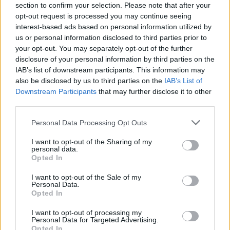
section to confirm your selection. Please note that after your
opt-out request is processed you may continue seeing
interest-based ads based on personal information utilized by
us or personal information disclosed to third parties prior to
your opt-out. You may separately opt-out of the further
Seguici su Google Discover
disclosure of your personal information by third parties on the
IAB’s list of downstream participants. This information may
Segui Libero Quotidiano su Google Discover
also be disclosed by us to third parties on the
IAB’s List of
Scegli Libero Quotidiano come fonte preferita
Downstream Participants
that may further disclose it to other
third parties.
SEZIONI
Personal Data Processing Opt Outs
I want to opt-out of the Sharing of my
SPETTACOLI
personal data.
Opted In
SCIENZA E TECH
I want to opt-out of the Sale of my
Personal Data.
Opted In
ALTRO
I want to opt-out of processing my
Personal Data for Targeted Advertising.
Opted In