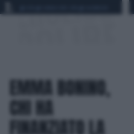
CEUTA
SCANDALO CONTE-COVID
CALCIOMERCATO
EMMA BONINO,
CHI HA
FINANZIATO LA