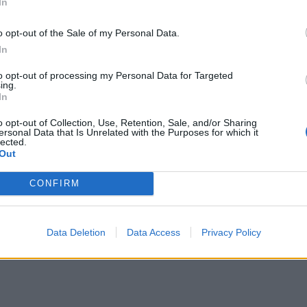
In
o opt-out of the Sale of my Personal Data.
In
to opt-out of processing my Personal Data for Targeted
ing.
In
o opt-out of Collection, Use, Retention, Sale, and/or Sharing
ersonal Data that Is Unrelated with the Purposes for which it
lected.
Out
CONFIRM
Data Deletion
Data Access
Privacy Policy