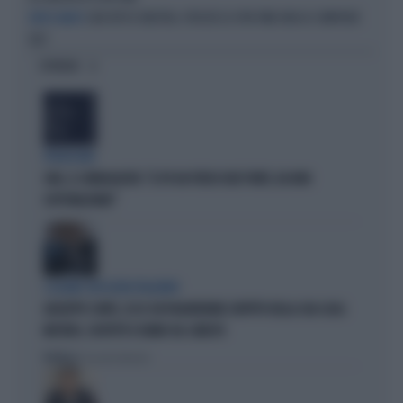
CARI VIP DI SINISTRA, PERCHÉ LO SPIN TIME NON LO COMPRATE
FATEVI AVANTI
VOI?
OPINIONI
PROIEZIONI
SWG, IL SONDAGGISTA: "IL PD HA PERSO DUE PUNTI, DA NON
SOTTOVALUTARE"
I LEGAMI CON OLIVIA PALADINO
GIUSEPPE CONTE, ECCO CHI PAGHEREBBE L'AFFITTO DELLA SUA CASA:
MISTERO, SOSPETTI E DUBBI SUL CATASTO
Politica
di Giacomo Amadori