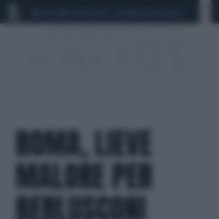
CEUTA
SCANDALO CONTE-COVID
SIGFRIDO RANUCCI
ROMA, LIEVE
MALORE PER
BERLUSCONI