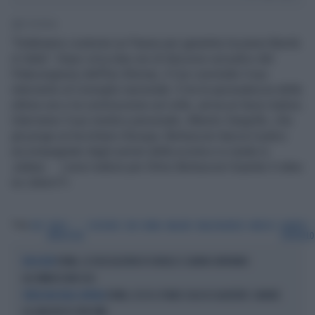
1' di lettura
"Dobbiamo costruire un Paese per garantire la piena libertà
in Italia". Dopo circa due ore di discorso sul palco del
Palacongressi dell'Eur (Roma), il Cav conclude il suo
intervento al Consiglio nazionale. E tra la spossatezza delle
ultime ore e la commozione sul volto, arriva un lieve malore.
Interviene il suo medico personale, Alberto Zangrillo, che
gli porge un bicchiere d'acqua. Berlusconi lascia il palco
accompagnato dagli uomini della scorta e si siede in
platea. Lieve malore per Silvio Berlusconi Guarda il video
su LiberoTv
Tag
CAV
SILVIO
DISCORSO
EUR
ROMA
MALORE
PALACONGRESSI
MEDICO
ALBERTO
BERLUSCONI
ZANGRILLO
ROMA, LE DELEGAZIONI DI ISRAELE E LIBANO ARRIVANO
NEGOZIATI
ALL’AMBASCIATA USA
ROMA, ECCO IL PIANO CASA DI GUALTIERI: SANARE
VERGOGNA NELLA CAPITALE
GLI ABUSIVI DI SPIN TIME