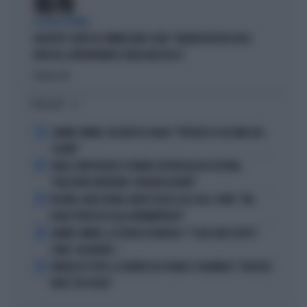
LA FUGA È FINITA
GIUSEPPE CONTE IN COMMISSIONE COVID: "MELONI REGISTA DEGLI
ATTACCHI, AFFRONTIAMOCI SENZA MEZZUCCI"
Politica
di
I PIÙ LETTI
1
JANNIK SINNER, UN GROSSO GUAIO: "PERCHÉ LO CACCIANO DAL
CASINÒ"
2
CARLO CONTI RICEVE IL PREMIO SPETTACOLO DEL FESTIVAL
"ORIZZONTI DIFFERENTI, PENSIERI DISTINTI"
3
IN ONDA, MULÈ FRENA SUBITO TELESE SUL CASO-CONTE: "MA
QUALE PROCESSO ALLA NORIMBERGA?!"
4
JANNIK SINNER, LA TEORIA DI NARGISO: "I SUOI GUAI? UN PO'
COME I CALCIATORI..."
5
FRANCESCO TOTTI, LA VERITÀ SUL PUGNO A COLONNESE: "MI DISSE:
NON È TUO FIGLIO"