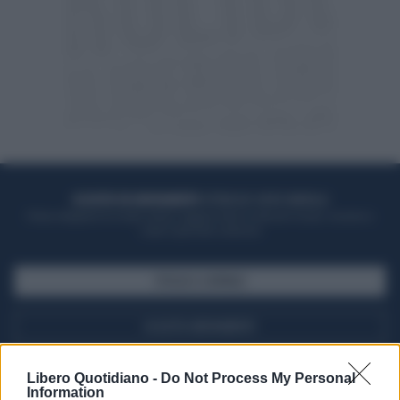
ACQUISTA UN ABBONAMENTO
OTTIENI DEI SUPER VANTAGGI
Potrai sfogliare la rivista online, leggere tutte le edizioni locali, ricevere a
casa il giornale cartaceo
SFOGLIA IL GIORNALE
ACQUISTA ABBONAMENTO
Libero Quotidiano -
Do Not Process My Personal
Information