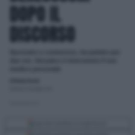
DOPO IL
DISCORSO
Spossato e commosso, ha parlato per
due ore. Sul palco è intervenuto il suo
medico personale
di Eleonora Tesconi
domenica 17 novembre 2013
Lieve malore per il Cav
Segui Libero Quotidiano su Google Discover
Scegli Libero Quotidiano come fonte preferita