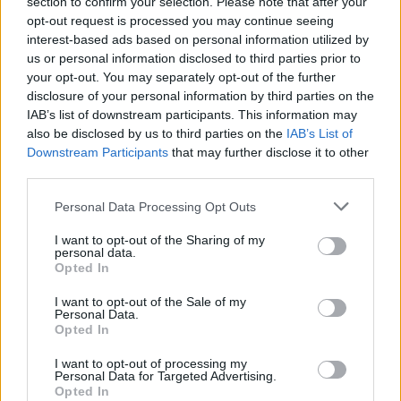
section to confirm your selection. Please note that after your
SPETTACOLI
opt-out request is processed you may continue seeing
interest-based ads based on personal information utilized by
us or personal information disclosed to third parties prior to
SCIENZA E TECH
your opt-out. You may separately opt-out of the further
disclosure of your personal information by third parties on the
ALTRO
IAB’s list of downstream participants. This information may
also be disclosed by us to third parties on the
IAB’s List of
Downstream Participants
that may further disclose it to other
third parties.
Personal Data Processing Opt Outs
Libero Shopping
Contatti
Pubblicità
Cookie policy
Privacy policy
I want to opt-out of the Sharing of my
personal data.
Condizioni generali
Modello 231
Assistenza
Preferenze Privacy
Opted In
Editoriale Libero S.r.l. - Sede Legale: Via dell’Aprica 18, 20158 Milano -
I want to opt-out of the Sale of my
Personal Data.
Registro Imprese di Milano Monza Brianza Lodi: C.F. e P.IVA 06823221004 -
R.E.A. Milano n. 1690166 Cap. Soc. € 400.000,00 i.v.
Opted In
Tutti i diritti riservati - ISSN (sito web): 2531-6370
I want to opt-out of processing my
Personal Data for Targeted Advertising.
Opted In