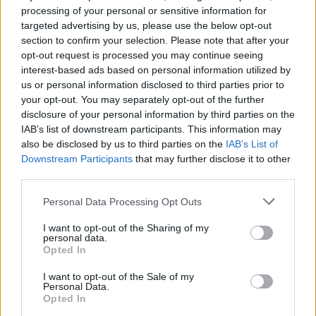
processing of your personal or sensitive information for
ALTRO
targeted advertising by us, please use the below opt-out
section to confirm your selection. Please note that after your
opt-out request is processed you may continue seeing
interest-based ads based on personal information utilized by
us or personal information disclosed to third parties prior to
your opt-out. You may separately opt-out of the further
Libero Shopping
Contatti
Pubblicità
Cookie policy
Privacy policy
disclosure of your personal information by third parties on the
Condizioni generali
Modello 231
Assistenza
Preferenze Privacy
IAB’s list of downstream participants. This information may
also be disclosed by us to third parties on the
IAB’s List of
Downstream Participants
that may further disclose it to other
Editoriale Libero S.r.l. - Sede Legale: Via dell’Aprica 18, 20158 Milano -
Registro Imprese di Milano Monza Brianza Lodi: C.F. e P.IVA 06823221004 -
third parties.
R.E.A. Milano n. 1690166 Cap. Soc. € 400.000,00 i.v.
Tutti i diritti riservati - ISSN (sito web): 2531-6370
Personal Data Processing Opt Outs
I want to opt-out of the Sharing of my
personal data.
Opted In
I want to opt-out of the Sale of my
Personal Data.
Opted In