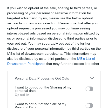
If you wish to opt-out of the sale, sharing to third parties, or
processing of your personal or sensitive information for
targeted advertising by us, please use the below opt-out
section to confirm your selection. Please note that after your
opt-out request is processed you may continue seeing
interest-based ads based on personal information utilized by
us or personal information disclosed to third parties prior to
your opt-out. You may separately opt-out of the further
Seguici su Google Discover
disclosure of your personal information by third parties on the
IAB’s list of downstream participants. This information may
Segui Libero Quotidiano su Google Discover
also be disclosed by us to third parties on the
IAB’s List of
Scegli Libero Quotidiano come fonte preferita
Downstream Participants
that may further disclose it to other
third parties.
SEZIONI
Personal Data Processing Opt Outs
I want to opt-out of the Sharing of my
SPETTACOLI
personal data.
Opted In
SCIENZA E TECH
I want to opt-out of the Sale of my
Personal Data.