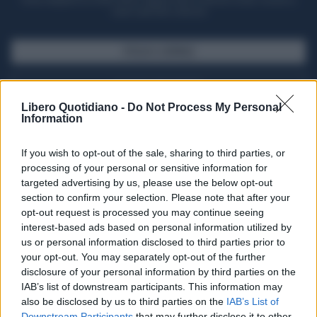
Potrai sfogliare la rivista online, leggere tutte le edizioni locali, ricevere a
casa il giornale cartaceo
SFOGLIA IL GIORNALE
ACQUISTA ABBONAMENTO
Libero Quotidiano -
Do Not Process My Personal
Information
If you wish to opt-out of the sale, sharing to third parties, or
processing of your personal or sensitive information for
targeted advertising by us, please use the below opt-out
section to confirm your selection. Please note that after your
opt-out request is processed you may continue seeing
interest-based ads based on personal information utilized by
us or personal information disclosed to third parties prior to
your opt-out. You may separately opt-out of the further
Seguici su Google Discover
disclosure of your personal information by third parties on the
IAB’s list of downstream participants. This information may
Segui Libero Quotidiano su Google Discover
also be disclosed by us to third parties on the
IAB’s List of
Scegli Libero Quotidiano come fonte preferita
Downstream Participants
that may further disclose it to other