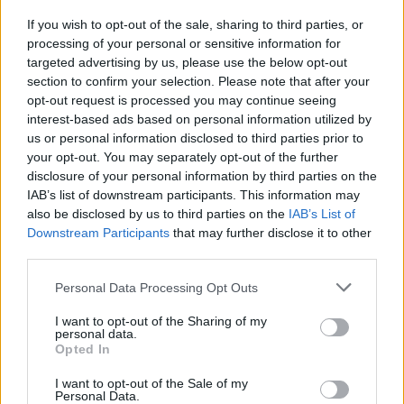
If you wish to opt-out of the sale, sharing to third parties, or
processing of your personal or sensitive information for
targeted advertising by us, please use the below opt-out
section to confirm your selection. Please note that after your
opt-out request is processed you may continue seeing
interest-based ads based on personal information utilized by
us or personal information disclosed to third parties prior to
your opt-out. You may separately opt-out of the further
Seguici su Google Discover
disclosure of your personal information by third parties on the
IAB’s list of downstream participants. This information may
Segui Libero Quotidiano su Google Discover
also be disclosed by us to third parties on the
IAB’s List of
Scegli Libero Quotidiano come fonte preferita
Downstream Participants
that may further disclose it to other
third parties.
SEZIONI
Personal Data Processing Opt Outs
I want to opt-out of the Sharing of my
SPETTACOLI
personal data.
Opted In
SCIENZA E TECH
I want to opt-out of the Sale of my
Personal Data.