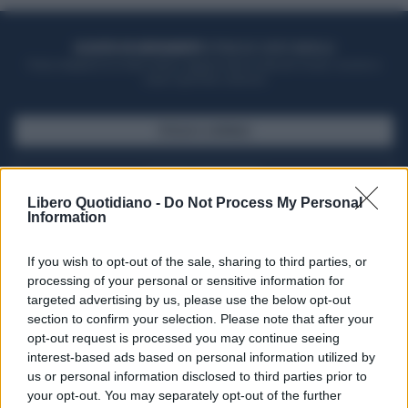
ACQUISTA UN ABBONAMENTO
OTTIENI DEI SUPER VANTAGGI
Potrai sfogliare la rivista online, leggere tutte le edizioni locali, ricevere a
casa il giornale cartaceo
SFOGLIA IL GIORNALE
ACQUISTA ABBONAMENTO
Libero Quotidiano -
Do Not Process My Personal
Information
If you wish to opt-out of the sale, sharing to third parties, or
processing of your personal or sensitive information for
targeted advertising by us, please use the below opt-out
section to confirm your selection. Please note that after your
opt-out request is processed you may continue seeing
interest-based ads based on personal information utilized by
us or personal information disclosed to third parties prior to
your opt-out. You may separately opt-out of the further