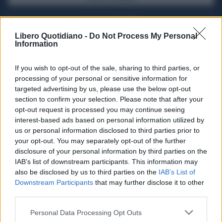
ACQUISTA ABBONAMENTO
Libero Quotidiano -
Do Not Process My Personal
Information
If you wish to opt-out of the sale, sharing to third parties, or
processing of your personal or sensitive information for
targeted advertising by us, please use the below opt-out
section to confirm your selection. Please note that after your
opt-out request is processed you may continue seeing
interest-based ads based on personal information utilized by
us or personal information disclosed to third parties prior to
your opt-out. You may separately opt-out of the further
Seguici su Google Discover
disclosure of your personal information by third parties on the
IAB’s list of downstream participants. This information may
Segui Libero Quotidiano su Google Discover
also be disclosed by us to third parties on the
IAB’s List of
Scegli Libero Quotidiano come fonte preferita
Downstream Participants
that may further disclose it to other
third parties.
SEZIONI
Personal Data Processing Opt Outs