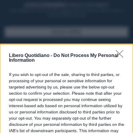
ACQUISTA UN ABBONAMENTO
OTTIENI DEI SUPER VANTAGGI
Potrai sfogliare la rivista online, leggere tutte le edizioni locali, ricevere a
casa il giornale cartaceo
SFOGLIA IL GIORNALE
ACQUISTA ABBONAMENTO
Libero Quotidiano -
Do Not Process My Personal
Information
If you wish to opt-out of the sale, sharing to third parties, or
processing of your personal or sensitive information for
targeted advertising by us, please use the below opt-out
section to confirm your selection. Please note that after your
opt-out request is processed you may continue seeing
interest-based ads based on personal information utilized by
us or personal information disclosed to third parties prior to
your opt-out. You may separately opt-out of the further
Seguici su Google Discover
disclosure of your personal information by third parties on the
IAB’s list of downstream participants. This information may
Segui Libero Quotidiano su Google Discover