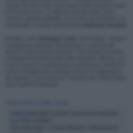
versare altri 500 milioni di euro per portare la propria quota
al 50-55 per cento. "Ci abbiamo lavorato tanto, siamo
convinti e quindi soddisfatti. Poi se son rose fioriranno", ha
commentato il ministro dell'economia
Giancarlo Giorgetti
.
Piuttosto critico
Giuseppe Conte
, che ha detto: "Andiamo
a rileggere le molteplici dichiarazioni e i post del duo
Meloni e Salvini quando dicevano: 'Mai svendere la nostra
compagnia di bandiera nelle manie straniere'. Ebbene, ora
invece il governo sovranista per eccellenza ha svenduto la
nostra compagnia alla Lufthansa. Avremo la maggioranza
del capitale in mani tedesche. Piuttosto che Fratelli d'Italia
sono 'Fratelli di Germania'".
Tag
MATTEO SALVINI
ITA AIRWAYS
LUFTHANSA
SALVINI SMENTISCE SANCHEZ: "BLOCCATI DECINE DI IRREGOLARI
VICEPREMIER
DALLA SPAGNA, NON MINACCI"
FRANCO BARESI, "LA FEDELTÀ COME VALORE": GIORGIA MELONI, UN
SIMBOLO