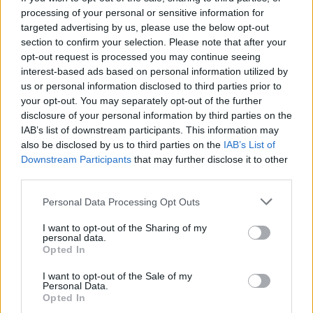
processing of your personal or sensitive information for
targeted advertising by us, please use the below opt-out
section to confirm your selection. Please note that after your
opt-out request is processed you may continue seeing
interest-based ads based on personal information utilized by
us or personal information disclosed to third parties prior to
your opt-out. You may separately opt-out of the further
Seguici su Google Discover
disclosure of your personal information by third parties on the
IAB’s list of downstream participants. This information may
Segui Libero Quotidiano su Google Discover
also be disclosed by us to third parties on the
IAB’s List of
Scegli Libero Quotidiano come fonte preferita
Downstream Participants
that may further disclose it to other
third parties.
SEZIONI
Personal Data Processing Opt Outs
I want to opt-out of the Sharing of my
SPETTACOLI
personal data.
Opted In
SCIENZA E TECH
I want to opt-out of the Sale of my
Personal Data.
Opted In
ALTRO