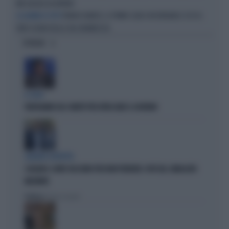
MESSAGGIO DA BRIVIDI
FRANCO BARESI, IL PRIMO CLUB A RICORDARLO: ECCO IL
LE LACRIME DI TUTTI
VERO SEGNO DELLA SUA GRANDEZZA
OPINIONI
IL CASO
FRATOIANNI USA I MORTI PER ATTACCARE IL GOVERNO
SILENZIO SOSPETTO
SCHLEIN E CONTE TACCIONO PER NON PERDERE I VOTI DEL SINDACATO
MILITANTE
Politica
di Pietro Senaldi