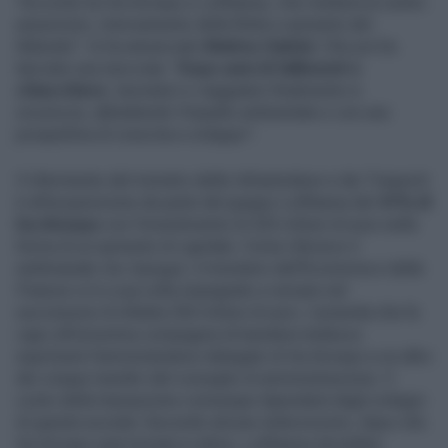
"Accordo tra Ita Airways e Lufthansa, che metterà al centro
assunzioni, rinnovamento della flotta e aumento del
fatturato": lo ha annunciato
Matteo Salvini
. Che poi ha
lanciato una stoccata: "
Dopo anni di fallimenti e
chiacchiere
, lavoratori e viaggiatori finalmente in
sicurezza, abbattendo l’impatto ambientale e con una
prospettiva di crescita e sviluppo".
Il riferimento del ministro delle Infrastrutture e dei Trasporti
è all'acquisizione da parte del gruppo Lufthansa del
41% di
Ita Airways
con l'investimento di 325 milioni di euro nella
forma di un aumento di capitale. Come riferisce il
settimanale
Der Spiegel,
il ministero dell'Economia e delle
Finanze si è a sua volta impegnato a versare nel
successore di Alitalia 250 milioni di euro. L'azienda che fa
capo all'omonima compagnia di bandiera tedesca
esprimerà l'amministratore delegato di Ita Airways e un altro
dei cinque membri del consiglio di amministrazione. Il
costo della transazione comunque dipenderà dagli sviluppi
di questa società. Secondo alcune indiscrezioni, dopo che
Ita Airways sarà tornata in attivo, Lufthansa dovrebbe