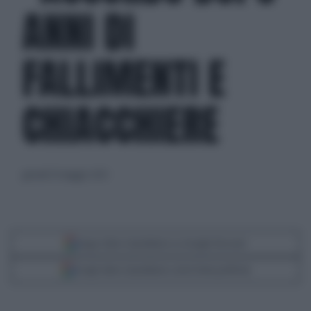
ANNI DI
FALLIMENTI E
CHIACCHIERE
giovedì 25 maggio 2023
Segui Libero Quotidiano su Google Discover
Scegli Libero Quotidiano come fonte preferita