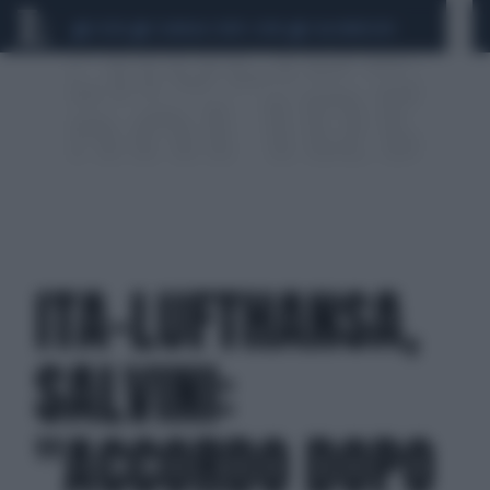
CEUTA
SCANDALO CONTE-COVID
CALCIOMERCATO
ITA-LUFTHANSA,
SALVINI:
"ACCORDO DOPO