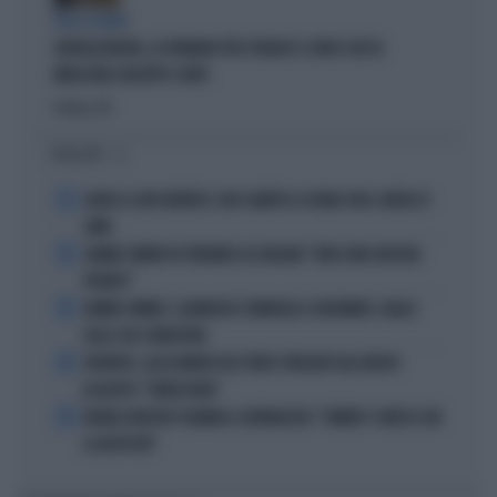
TRA LA GENTE
GIORGIA MELONI, LA FERMANO PER STRADA? IL VIDEO CHE FA
IMPAZZIRE GIUSEPPE CONTE
Politica
di
I PIÙ LETTI
1
ADDIO A LIVIO BERRUTI, ORO OLIMPICO A ROMA 1960: AVEVA 87
ANNI
2
JANNIK SINNER FA TREMARE GLI ITALIANI: "NON SONO ANCORA
PRONTO"
3
JANNIK SINNER, CLAMOROSO: RINUNCIA A CINCINNATI, GIALLO
SULLE SUE CONDIZIONI
4
JUVENTUS, ALESSANDRO DEL PIERO STREGATO DAL NUOVO
ACQUISTO: "TANTA ROBA"
5
NOVAK DJOKOVIC FULMINA IL GIORNALISTA: "SINNER? CONOSCI GIÀ
LA RISPOSTA"