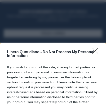
ACQUISTA UN ABBONAMENTO
OTTIENI DEI SUPER VANTAGGI
Potrai sfogliare la rivista online, leggere tutte le edizioni locali, ricevere a
casa il giornale cartaceo
SFOGLIA IL GIORNALE
ACQUISTA ABBONAMENTO
Libero Quotidiano -
Do Not Process My Personal
Information
If you wish to opt-out of the sale, sharing to third parties, or
processing of your personal or sensitive information for
targeted advertising by us, please use the below opt-out
section to confirm your selection. Please note that after your
opt-out request is processed you may continue seeing
interest-based ads based on personal information utilized by
us or personal information disclosed to third parties prior to
your opt-out. You may separately opt-out of the further
Seguici su Google Discover