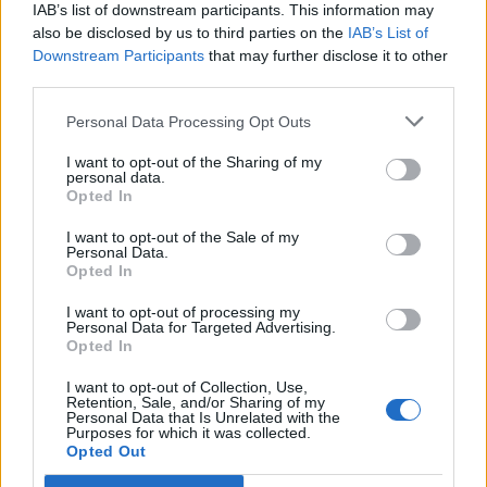
IAB’s list of downstream participants. This information may
Segui Libero Quotidiano su Google Discover
also be disclosed by us to third parties on the
IAB’s List of
Scegli Libero Quotidiano come fonte preferita
Downstream Participants
that may further disclose it to other
third parties.
SEZIONI
Personal Data Processing Opt Outs
I want to opt-out of the Sharing of my
SPETTACOLI
personal data.
Opted In
SCIENZA E TECH
I want to opt-out of the Sale of my
Personal Data.
Opted In
ALTRO
I want to opt-out of processing my
Personal Data for Targeted Advertising.
Opted In
I want to opt-out of Collection, Use,
Retention, Sale, and/or Sharing of my
Personal Data that Is Unrelated with the
Purposes for which it was collected.
Libero Shopping
Contatti
Pubblicità
Cookie policy
Privacy policy
Opted Out
Condizioni generali
Modello 231
Assistenza
Preferenze Privacy