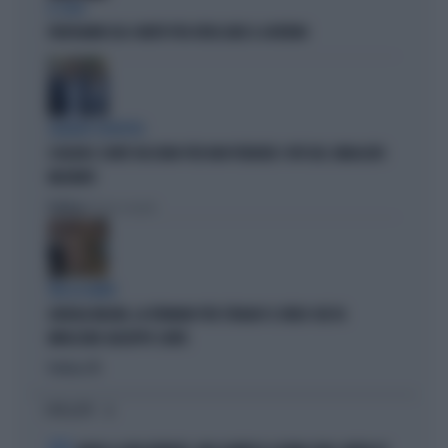
IL CASO
FRATOIANNI USA I MORTI PER ATTACCARE IL GOVERNO
SILENZIO SOSPETTO
SCHLEIN E CONTE TACCIONO PER NON PERDERE I VOTI DEL SINDACATO
MILITANTE
Politica
di Pietro Senaldi
TRA LA GENTE
GIORGIA MELONI, LA FERMANO PER STRADA? IL VIDEO CHE FA
IMPAZZIRE GIUSEPPE CONTE
Politica
di
I PIÙ LETTI