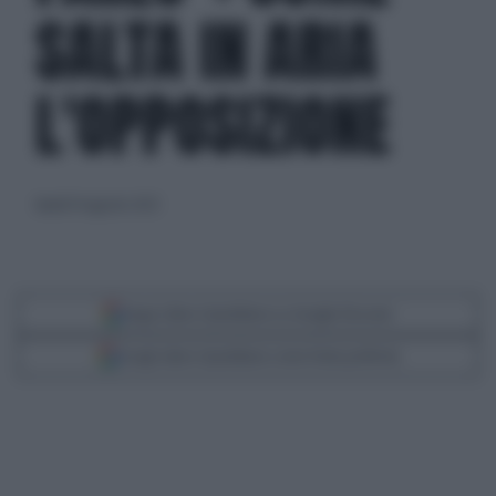
SALTA IN ARIA
L'OPPOSIZIONE
lunedì 14 agosto 2023
Segui Libero Quotidiano su Google Discover
Scegli Libero Quotidiano come fonte preferita