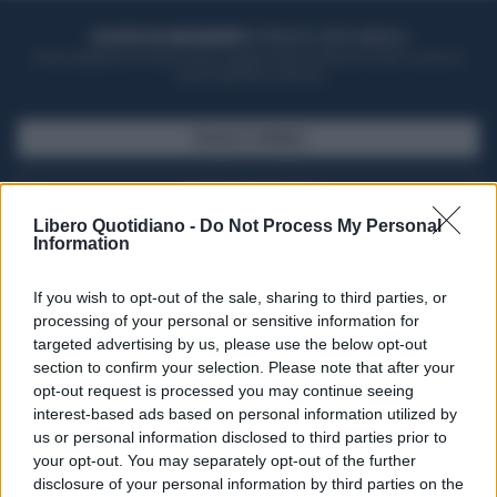
ACQUISTA UN ABBONAMENTO
OTTIENI DEI SUPER VANTAGGI
Potrai sfogliare la rivista online, leggere tutte le edizioni locali, ricevere a
casa il giornale cartaceo
SFOGLIA IL GIORNALE
ACQUISTA ABBONAMENTO
Libero Quotidiano -
Do Not Process My Personal
Information
If you wish to opt-out of the sale, sharing to third parties, or
processing of your personal or sensitive information for
targeted advertising by us, please use the below opt-out
section to confirm your selection. Please note that after your
opt-out request is processed you may continue seeing
interest-based ads based on personal information utilized by
us or personal information disclosed to third parties prior to
your opt-out. You may separately opt-out of the further
Seguici su Google Discover
disclosure of your personal information by third parties on the