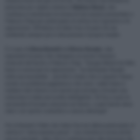
sottoscrizioni nel giro di 24 ore. Chi invece non firmerà la
petizione pro-salario minimo è
Matteo
Renzi
, che
continua a rivendicare la mossa di non essersi presentato a
Palazzo Chigi per partecipare al vertice tra il governo e le
opposizioni. All’interno di Italia Viva c’è però chi sta
mettendo sempre più in discussione il proprio leader.
È il caso di
Elena
Bonetti
ed
Ettore
Rosato
, due
esponenti di peso che ritengono un errore l’essersi
smarcati dal tavolo a Palazzo Chigi. “Giorgia Meloni ha fatto
bene a convocare le opposizioni - ha dichiarato Rosato
nella sua newsletter - perché è chiaro che in questo Paese
esiste un problema gigantesco che sono i salari bassi e
mettere tutti intorno a un tavolo per provare a trovare una
soluzione è stata una scelta intelligente. Chi ha a cuore la
necessità di trovare soluzioni sul lavoro, a quel tavolo deve
starci con spirito costruttivo e senza ideologia”.
Per la Bonetti il fatto che Italia Viva non abbia partecipato al
vertice è “un’occasione persa”. L’ex ministra è ormai anche
una ex renziana, dato che è contraria pure alla divisione dei