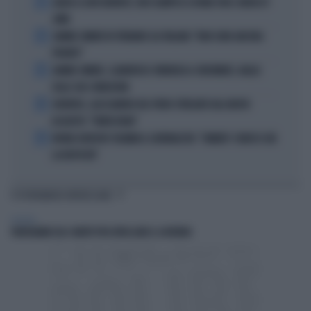
1
ADDIO A LIVIO BERRUTI, ORO OLIMPICO A ROMA 1960: AVEVA 87
ANNI
2
JANNIK SINNER FA TREMARE GLI ITALIANI: "NON SONO ANCORA
PRONTO"
3
JANNIK SINNER, CLAMOROSO: RINUNCIA A CINCINNATI, GIALLO
SULLE SUE CONDIZIONI
4
JUVENTUS, ALESSANDRO DEL PIERO STREGATO DAL NUOVO
ACQUISTO: "TANTA ROBA"
5
NOVAK DJOKOVIC FULMINA IL GIORNALISTA: "SINNER? CONOSCI GIÀ
LA RISPOSTA"
TI POTREBBERO INTERESSARE
POLITICA
FRATOIANNI USA I MORTI PER ATTACCARE IL GOVERNO