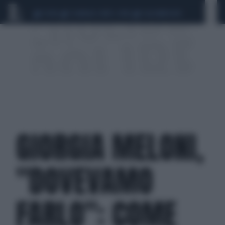
CEUTA
SCANDALO CONTE-COVID
CALCIOMERCATO
GIORGIA MELONI,
"DOVEVAMO
FARLO": COME