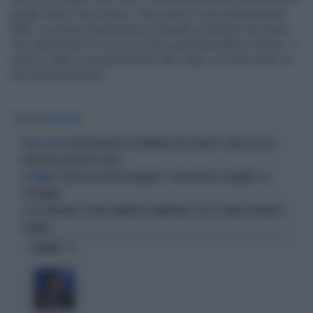
gruppi Italia Viva-Azione, che ormai è cosa praticamente
fatta. Le prese di posizione di Rosato e Bonetti non fanno
che alimentare le voci su un loro possibile addio a Renzi: il
primo è dato in avvicinamento alla Lega o a Forza Italia, la
seconda ad Azione.
Tag
GIORGIA MELONI
GIORGIA MELONI, LA FERMANO PER STRADA? IL VIDEO CHE FA
TRA LA GENTE
IMPAZZIRE GIUSEPPE CONTE
"DOVE VA IN VACANZA MELONI". E UNA DATA DA SEGNARE: IL 4
LA PREMIER
SETTEMBRE
BERLINO CI VUOLE RIEMPIRE DI IMMIGRATI: ECCO IL PIANO DISPERATO
IL CASO
DI MERZ
OPINIONI