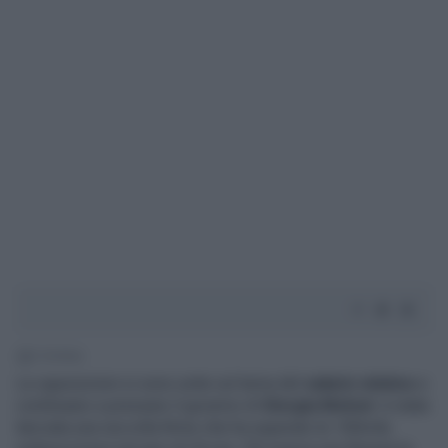
2' di lettura
Le opposizioni si sono unite sul tema del
salario
minimo
e
continuano a pressare il governo di
Giorgia
Meloni
: è stata
lanciata una raccolta firme che ha superato le 100mila