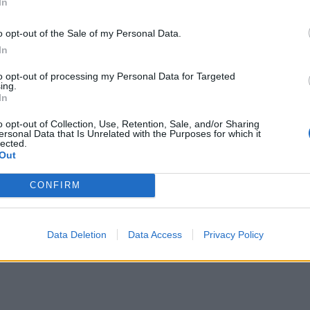
In
o opt-out of the Sale of my Personal Data.
In
to opt-out of processing my Personal Data for Targeted
ing.
In
o opt-out of Collection, Use, Retention, Sale, and/or Sharing
ersonal Data that Is Unrelated with the Purposes for which it
lected.
Out
CONFIRM
Data Deletion
Data Access
Privacy Policy