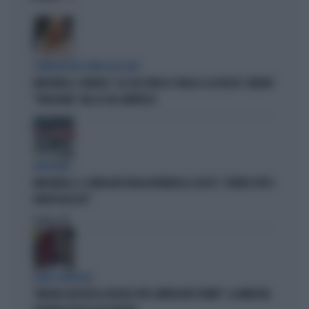
COMPAGNI NEL NOME DELL'ODIO
MARCINELLE, FIDANZA: "LA CGIL VOLTA LE SPALLE A LA RUSSA". MELONI:
"VERGOGNA". MA LA CGIL SMENTISCE
VERGOGNA
MARCINELLE, IL SINDACATO BELGA RIVENDICA IL GESTO: "CONTRO TUTTI I
PARTITI FASCISTI"
Politica
di
FUORI CONTROLLO
"MELONI CALPESTA LE REGOLE PER COMPIACERE TRUMP": LA MINISTRA