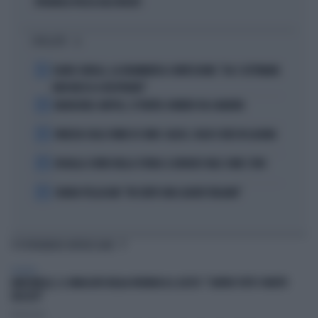
SPAGNOLA PASSA AGLI INSULTI
I PIÙ LETTI
1
FLAVIO COBOLLI, LA DRAMMATICA CONFESSIONE: "DA 3 SETTIMANE
NON RIESCO A RESPIRARE"
2
BADIASHILE-NAPOLI, SI TRATTA. ROMERO VA A MADRID
3
VENEZIA SULLE ORME DI COMO: CALCIO, SOLDI E IDEE IN LAGUNA
4
DOUALLA CORRE NELLA STORIA: IL BRONZO VALE COME L’ORO
5
CHIARA PELLACANI: "MI SENTO UNA LEADER ITALIANA"
TI POTREBBERO INTERESSARE
POLITICA
MARCINELLE, IL SINDACATO BELGA RIVENDICA IL GESTO: "CONTRO TUTTI I PARTITI
FASCISTI"
Redazione