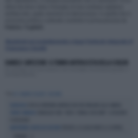
del capitalismo, è sempre possibile che si ripresenti. Ecco
allora da dove viene il bisogno di una continua vigilanza
antifascista, quale sinonimo di democrazia. In quella che è
un'azione politico-culturale condotta in prima persona da
Palmiro Togliatti
.
Registrati qui gratuitamente e leggi l'articolo integrale di
Francesco Carella
DANIELE CAPEZZONE: IL TEMINO ANTIFASCISTA DELLA SCHLEIN
No, purtroppo non è uno scherzo, non è una beffa, né una feroce parodia: è
successo davvero,...
Tag
PCI
PALMIRO TOGLIATTI
FASCISMO
STOP AL PATENTINO ANTIFASCISTA PER PARLARE ALLA CAMERA
DELIRI ROSSI
SONDAGGIO SWG: "AIUTO, TORNA IL FASCISMO". IL RISULTATO
TIMORI E PARANOIE
È UN DELIRIO
PERCHÉ IL 25 LUGLIO NON È IL 25 APRILE
ANNIVERSARIO CADUTA DEL FASCISMO
OPINIONI