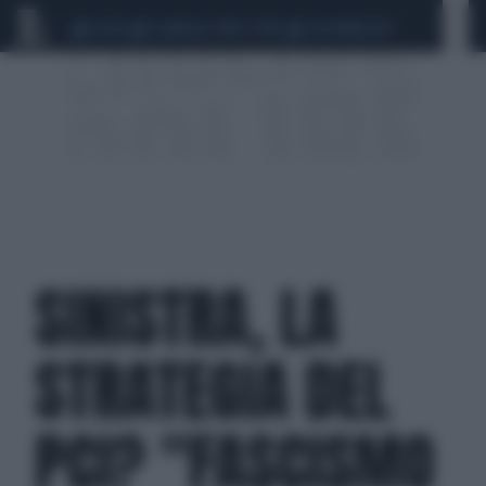
CEUTA
SCANDALO CONTE-COVID
CALCIOMERCATO
SINISTRA, LA
STRATEGIA DEL
PCI? "FASCISMO