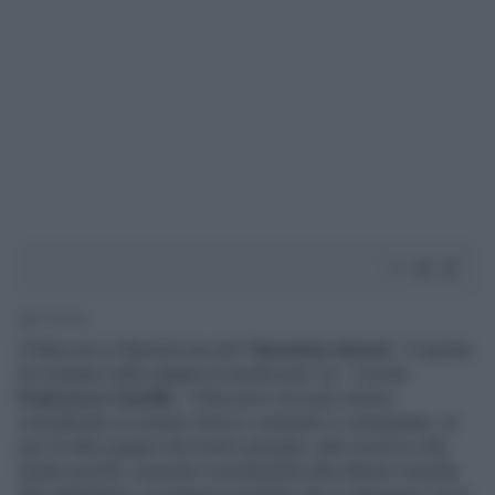
1' di lettura
L'Italia non si libererà mai del "
fascismo eterno
". È questa
la costante nella vulgata di sinistra per cui - ricorda
Francesco Carella
- il fascismo non può essere
considerato un evento storico compiuto e consegnato, al
pari di altre pagine del nostro passato, alla ricerca e allo
studio poiché, essendo riconducibile alle alterne vicende