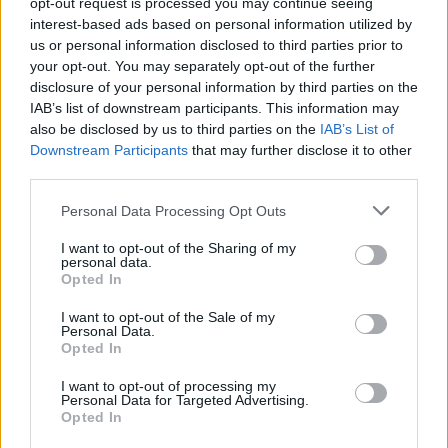
opt-out request is processed you may continue seeing
interest-based ads based on personal information utilized by
us or personal information disclosed to third parties prior to
your opt-out. You may separately opt-out of the further
Seguici su Google Discover
disclosure of your personal information by third parties on the
IAB’s list of downstream participants. This information may
Segui Libero Quotidiano su Google Discover
also be disclosed by us to third parties on the
IAB’s List of
Scegli Libero Quotidiano come fonte preferita
Downstream Participants
that may further disclose it to other
third parties.
SEZIONI
Personal Data Processing Opt Outs
I want to opt-out of the Sharing of my
SPETTACOLI
personal data.
Opted In
SCIENZA E TECH
I want to opt-out of the Sale of my
Personal Data.
Opted In
ALTRO
I want to opt-out of processing my
Personal Data for Targeted Advertising.
Opted In