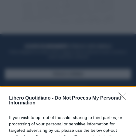
ACQUISTA UN ABBONAMENTO
OTTIENI DEI SUPER VANTAGGI
Potrai sfogliare la rivista online, leggere tutte le edizioni locali, ricevere a
casa il giornale cartaceo
SFOGLIA IL GIORNALE
ACQUISTA ABBONAMENTO
Libero Quotidiano -
Do Not Process My Personal
Information
If you wish to opt-out of the sale, sharing to third parties, or
processing of your personal or sensitive information for
targeted advertising by us, please use the below opt-out