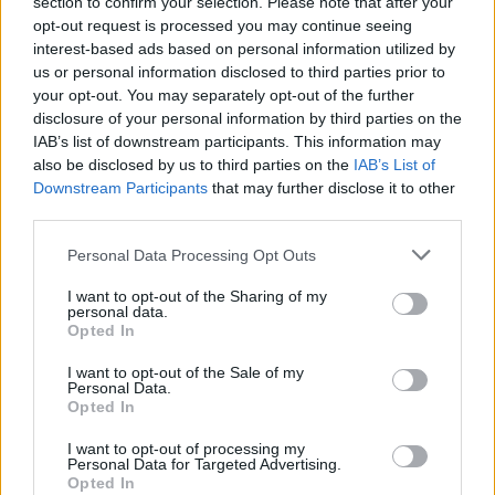
section to confirm your selection. Please note that after your
opt-out request is processed you may continue seeing
interest-based ads based on personal information utilized by
us or personal information disclosed to third parties prior to
your opt-out. You may separately opt-out of the further
Seguici su Google Discover
disclosure of your personal information by third parties on the
IAB’s list of downstream participants. This information may
Segui Libero Quotidiano su Google Discover
also be disclosed by us to third parties on the
IAB’s List of
Scegli Libero Quotidiano come fonte preferita
Downstream Participants
that may further disclose it to other
third parties.
SEZIONI
Personal Data Processing Opt Outs
I want to opt-out of the Sharing of my
SPETTACOLI
personal data.
Opted In
SCIENZA E TECH
I want to opt-out of the Sale of my
Personal Data.
Opted In
ALTRO
I want to opt-out of processing my
Personal Data for Targeted Advertising.
Opted In