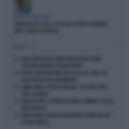
SCELTE NEL CAMPO LARGO
SONDAGGIO IPSOS-DOXA, "IL 92% DEGLI ELETTORI PD VOTEREBBE
CONTE": SCHLEIN SPAZZATA VIA
I PIÙ LETTI
1
CARLO CONTI RICEVE IL PREMIO SPETTACOLO DEL FESTIVAL
"ORIZZONTI DIFFERENTI, PENSIERI DISTINTI"
2
IN ONDA, MULÈ FRENA SUBITO TELESE SUL CASO-CONTE: "MA
QUALE PROCESSO ALLA NORIMBERGA?!"
3
JANNIK SINNER, LA TEORIA DI NARGISO: "I SUOI GUAI? UN PO'
COME I CALCIATORI..."
4
FRANCESCO TOTTI, LA VERITÀ SUL PUGNO A COLONNESE: "MI DISSE:
NON È TUO FIGLIO"
5
EUROPEI NUOTO, CHIARA PELLACANI VINCE IL QUINTO ORO: MAI
NESSUNO COME LEI