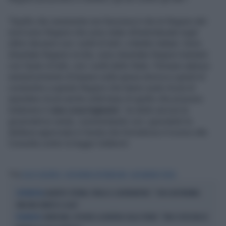
"Quello che veramente non funziona è che le Regioni del
nord sono Regioni che sono state infrastrutturate negli
ultimi decenni con i soldi di tutti i cittadini italiani. Sono
diventate Regioni ricche, sono diventate Regioni trainanti
con l'aiuto di tutti, con i soldi dello Stato. Pensare adesso
semplicemente di basarsi sulla spesa storica e quindi di
consentire a queste Regioni che hanno avuto di più di
spendere di più anche sulla base di quello che possono
trattenere è
una cosa ingiusta
", ha detto ancora la
governatrice sarda, commentando con i giornalisti la
delibera approvata in Giunta che formalizza il ricorso alla
Consulta contro la legge Calderoli.
Tag
LEGGE CALDEROLI
AUTONOMIA DIFFERENZIATA
ALESSANDRA TODDE
ALBERTO STEFANI, PARLA IL GOVERNATORE: "CON L'AUTONOMIA
L'INTERVISTA
VINCONO VENETO E LEGA"
SARDEGNA, ESPLODE LA BUFERA SULLA TODDE: "ORA SI RISCHIA DI
POLEMICHE