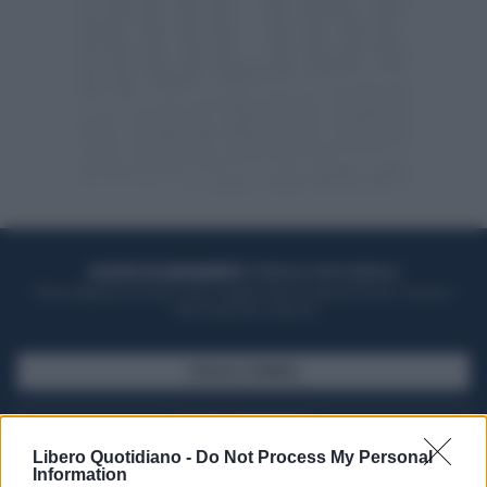
ACQUISTA UN ABBONAMENTO
OTTIENI DEI SUPER VANTAGGI
Potrai sfogliare la rivista online, leggere tutte le edizioni locali, ricevere a
casa il giornale cartaceo
SFOGLIA IL GIORNALE
ACQUISTA ABBONAMENTO
Libero Quotidiano -
Do Not Process My Personal
Information