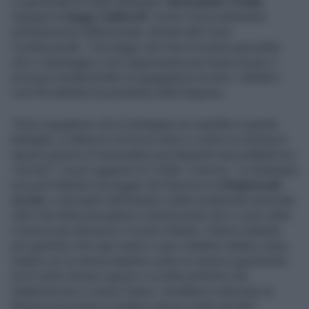
La governatrice della Sardegna,
Alessandra Todde
,
impugna la
legge Calderoli
, ovvero il provvedimento
sull'autonomia differenziata, davanti alla Corte
Costituzionale. "Una legge che mina la nostra specialità,
che ci danneggia e che rappresenta una minaccia per il
principio fondamentale di uguaglianza tra tutti i cittadini",
così l'ha definita la presidente della Regione.
"Sono orgogliosa che la Sardegna sia capofila in questa
battaglia, in difesa di chi ha di meno e contro la volontà di
questo governo di aumentare una disparità inaccettabile tra
i territori", ha poi aggiunto la Todde. E ancora: "La Sardegna
non può tollerare una legge che favorisce le
Regioni più
ricche,
a discapito dell'equità e della solidarietà nazionale
oltre che delle prerogative costituzionali che ci sono state
riconosciute attraverso il nostro Statuto. Stiamo lottando
per garantire che ogni sardo e ogni cittadino italiano siano
trattati con la stessa dignità e avere le stesse opportunità,
ed è nostro dovere opporci a scelte politiche che
indeboliscono il nostro Paese, vorrebbero silenziare le
Regioni più povere e metterci gli uni contro gli altri".