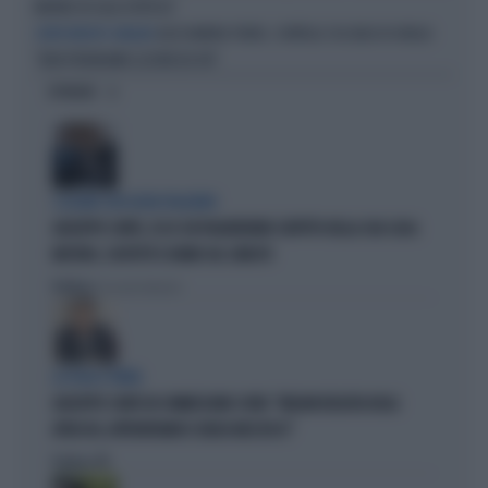
MORIRE IN SALA D'ATTESA"
ALESSANDRA TODDE, SCINTILLE COL BLOG DI GRILLO:
CORTOCIRCUITO GRILLINO
"NON PRENDIAMO LEZIONI DA VOI"
OPINIONI
I LEGAMI CON OLIVIA PALADINO
GIUSEPPE CONTE, ECCO CHI PAGHEREBBE L'AFFITTO DELLA SUA CASA:
MISTERO, SOSPETTI E DUBBI SUL CATASTO
Politica
di Giacomo Amadori
LA FUGA È FINITA
GIUSEPPE CONTE IN COMMISSIONE COVID: "MELONI REGISTA DEGLI
ATTACCHI, AFFRONTIAMOCI SENZA MEZZUCCI"
Politica
di