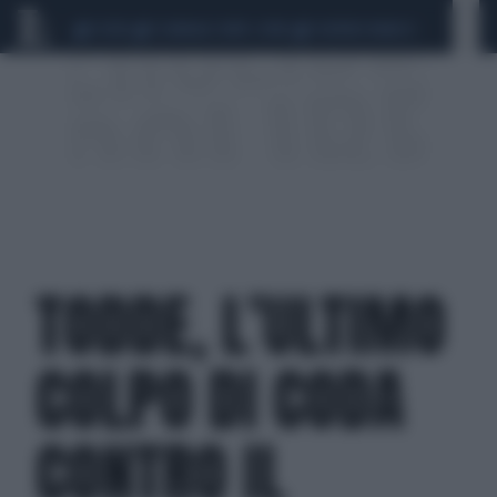
CEUTA
SCANDALO CONTE-COVID
SIGFRIDO RANUCCI
TODDE, L’ULTIMO
COLPO DI CODA
CONTRO IL