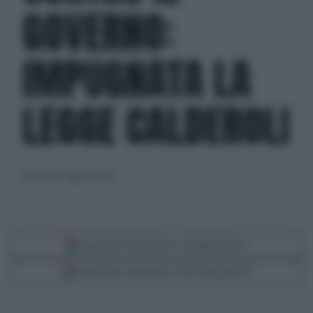
GOVERNO:
IMPUGNATA LA
LEGGE CALDEROLI
mercoledì 21 agosto 2024
Segui Libero Quotidiano su Google Discover
Scegli Libero Quotidiano come fonte preferita