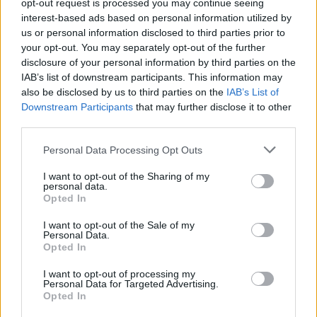
opt-out request is processed you may continue seeing
interest-based ads based on personal information utilized by
us or personal information disclosed to third parties prior to
your opt-out. You may separately opt-out of the further
Seguici su Google Discover
disclosure of your personal information by third parties on the
IAB’s list of downstream participants. This information may
Segui Libero Quotidiano su Google Discover
also be disclosed by us to third parties on the
IAB’s List of
Scegli Libero Quotidiano come fonte preferita
Downstream Participants
that may further disclose it to other
third parties.
SEZIONI
Personal Data Processing Opt Outs
I want to opt-out of the Sharing of my
SPETTACOLI
personal data.
Opted In
SCIENZA E TECH
I want to opt-out of the Sale of my
Personal Data.
Opted In
ALTRO
I want to opt-out of processing my
Personal Data for Targeted Advertising.
Opted In