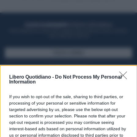
ACQUISTA UN ABBONAMENTO
OTTIENI DEI SUPER VANTAGGI
Potrai sfogliare la rivista online, leggere tutte le edizioni locali, ricevere a
casa il giornale cartaceo
SFOGLIA IL GIORNALE
ACQUISTA ABBONAMENTO
Libero Quotidiano -
Do Not Process My Personal
Information
If you wish to opt-out of the sale, sharing to third parties, or
processing of your personal or sensitive information for
targeted advertising by us, please use the below opt-out
section to confirm your selection. Please note that after your
opt-out request is processed you may continue seeing
interest-based ads based on personal information utilized by
us or personal information disclosed to third parties prior to