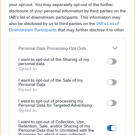
your opt-out. You may separately opt-out of the further
Seguici su Google Discover
disclosure of your personal information by third parties on the
IAB’s list of downstream participants. This information may
Segui Libero Quotidiano su Google Discover
also be disclosed by us to third parties on the
IAB’s List of
Scegli Libero Quotidiano come fonte preferita
Downstream Participants
that may further disclose it to other
third parties.
SEZIONI
Personal Data Processing Opt Outs
I want to opt-out of the Sharing of my
SPETTACOLI
personal data.
Opted In
SCIENZA E TECH
I want to opt-out of the Sale of my
Personal Data.
Opted In
ALTRO
I want to opt-out of processing my
Personal Data for Targeted Advertising.
Opted In
I want to opt-out of Collection, Use,
Retention, Sale, and/or Sharing of my
Personal Data that Is Unrelated with the
Purposes for which it was collected.