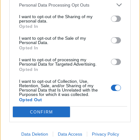
SEZIONI
Personal Data Processing Opt Outs
I want to opt-out of the Sharing of my
SPETTACOLI
personal data.
Opted In
SCIENZA E TECH
I want to opt-out of the Sale of my
Personal Data.
Opted In
ALTRO
I want to opt-out of processing my
Personal Data for Targeted Advertising.
Opted In
I want to opt-out of Collection, Use,
Retention, Sale, and/or Sharing of my
Personal Data that Is Unrelated with the
Purposes for which it was collected.
Libero Shopping
Contatti
Pubblicità
Cookie policy
Privacy policy
Opted Out
Condizioni generali
Modello 231
Assistenza
Preferenze Privacy
CONFIRM
Editoriale Libero S.r.l. - Sede Legale: Via dell’Aprica 18, 20158 Milano -
Registro Imprese di Milano Monza Brianza Lodi: C.F. e P.IVA 06823221004 -
R.E.A. Milano n. 1690166 Cap. Soc. € 400.000,00 i.v.
Tutti i diritti riservati - ISSN (sito web): 2531-6370
Data Deletion
Data Access
Privacy Policy