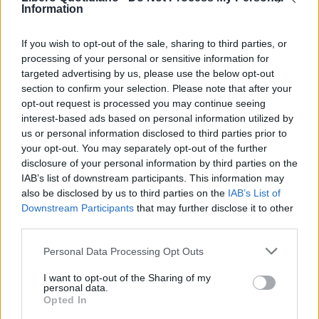
Information
If you wish to opt-out of the sale, sharing to third parties, or
processing of your personal or sensitive information for
targeted advertising by us, please use the below opt-out
section to confirm your selection. Please note that after your
opt-out request is processed you may continue seeing
interest-based ads based on personal information utilized by
us or personal information disclosed to third parties prior to
your opt-out. You may separately opt-out of the further
Seguici su Google Discover
disclosure of your personal information by third parties on the
IAB’s list of downstream participants. This information may
Segui Libero Quotidiano su Google Discover
also be disclosed by us to third parties on the
IAB’s List of
Scegli Libero Quotidiano come fonte preferita
Downstream Participants
that may further disclose it to other
third parties.
SEZIONI
Personal Data Processing Opt Outs
I want to opt-out of the Sharing of my
SPETTACOLI
personal data.
Opted In