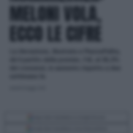
MELONI VOLA,
ECCO LE CIFRE
La rilevazione, illustrata a PiazzaPulita,
dà il partito della premier, FdI, al 30,3%
dei consensi, in aumento rispetto a due
settimane fa
venerdì 16 maggio 2025
Segui Libero Quotidiano su Google Discover
Scegli Libero Quotidiano come fonte preferita