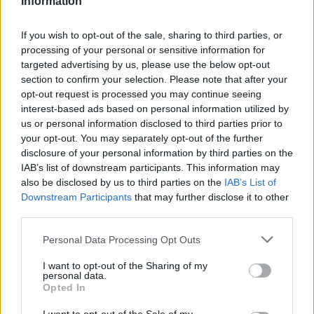
Information
If you wish to opt-out of the sale, sharing to third parties, or
processing of your personal or sensitive information for
targeted advertising by us, please use the below opt-out
section to confirm your selection. Please note that after your
opt-out request is processed you may continue seeing
interest-based ads based on personal information utilized by
us or personal information disclosed to third parties prior to
your opt-out. You may separately opt-out of the further
Seguici su Google Discover
disclosure of your personal information by third parties on the
IAB’s list of downstream participants. This information may
Segui Libero Quotidiano su Google Discover
also be disclosed by us to third parties on the
IAB’s List of
Scegli Libero Quotidiano come fonte preferita
Downstream Participants
that may further disclose it to other
third parties.
SEZIONI
Personal Data Processing Opt Outs
I want to opt-out of the Sharing of my
SPETTACOLI
personal data.
Opted In
SCIENZA E TECH