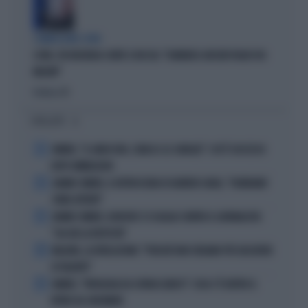
COMMISSIONE COVID
COVID, FDI INCHIODA CONTE E BOCCIA: "DOMENICO ARCURI PAGHI 100
MILIONI"
Politica
di
I PIÙ LETTI
1
SINNER, "IL GINOCCHIO, L'ANCA E LE CAVIGLIE": COS'È SUCCESSO
DOPO WIMBLEDON
2
JANNIK SINNER, IL RETROSCENA DI DARREN CAHILL: "DOBBIAMO
STARE ATTENTI"
3
JANNIK SINNER, DJOKOVIC SI SCAGLIA CONTRO IL GIORNALISTA:
"SAI GIÀ LA RISPOSTA"
4
MALDINI, LA RIVELAZIONE: "PERCHÉ NON CREIAMO PIÙ GIOCATORI
DI TALENTO"
5
SINNER, "PATOLOGIA DA SOVRACCARICO": COSA C'È DIETRO IL
RITIRO DA CINCINNATI