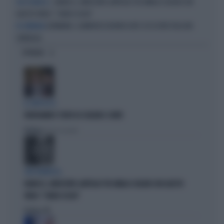
RANUCCI, ARRESTATO LAVITOLA? FDI UMILIA SCHLEIN CON
CHE FIGURA DI...
QUESTO VIDEO: "CHIEDI SCUSA"
GERMANIA, CLAMOROSO BOOM DI AFD: ECCO DOVE VOLA NEI
IN GERMANIA
SONDAGGI
OPINIONI
IL CAPO DI SI
FRATOIANNI È STUFO DI SCHLEIN E CONTE
Politica
di Pietro Senaldi
CHE FIGURA DI...
RANUCCI, ARRESTATO LAVITOLA? FDI UMILIA SCHLEIN CON QUESTO
VIDEO: "CHIEDI SCUSA"
Politica
di