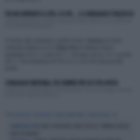
FDI HA SUPERATO IL 30%. E IL PD...: IL SONDAGGIO È PAZZESCO
Consensi elettorali in continua ascesa per Fratelli d’Italia. Lo ha confermato
Enrico Mentana illustrando l’...
In fondo alla classifica i partiti minori:
Azione
di Carlo
Calenda stabile al 3,5;
Italia Viva
di Matteo Renzi
guadagna lo 0,1 e sale al 2,7; +Europa con un -0,1 si porta
all'1,7; Noi Moderati all'1% (-0,1). Al 2,6% tutti gli altri
partiti.
SONDAGGIO MENTANA, FDI SEMPRE PIÙ SU E PD A PICCO
Sempre più su Fratelli d'Italia di Giorgia Meloni, che nel sondaggio condotto
da Swg per il TgLa7 acquista un...
Tag
SONDAGGIO
PIAZZAPULITA
RENATO MANNHEIMER
GIORGIA MELONI
FDI
COVID, FDI INCHIODA CONTE E BOCCIA: "DOMENICO ARCURI
COMMISSIONE COVID
PAGHI 100 MILIONI"