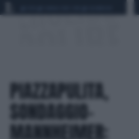
CEUTA
SCANDALO CONTE-COVID
CALCIOMERCATO
PIAZZAPULITA,
SONDAGGIO-
MANNHEIMER: