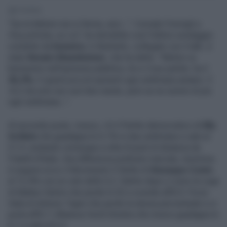
1' di lettura
"Qui la Meloni non si ferma, anzi...": Corrado Formigli a
PiazzaPulita
, su La7, ha introdotto così l'ultimo sondaggio
condotto da
Eumetra
. A illustrarlo, collegato con il talk, è
stato
Renato Mannheimer
, che ha detto: "Meloni va
benissimo nell'opinione pubblica, lei e il suo partito: ha il
30,3%.
E questi piccoli aumenti ogni settimana aiutano. Il
+0,2 da solo non vuol dire niente, però se ne sommi di più
ogni settimana...".
Al secondo posto, invece, c'è il Partito democratico di
Elly
Schlein
che guadagna lo 0,1% in due settimane e sale al
21,9, restando comunque a oltre 8 punti di distanza da
Fratelli d'Italia. Una differenza piuttosto marcata, insomma.
A seguire ecco il Movimento 5 Stelle di
Giuseppe Conte
al 12,4% con un calo dello 0,2. Subito dopo ci sono la Lega
di Matteo Salvini che perde lo 02 e scende all'8,9; Forza
Italia di Antonio Tajani che perde la stessa percentuale e si
porta all'8,7; Alleanza Verdi Sinistra che invece guadagna lo
0,1 e sale al 6,3.