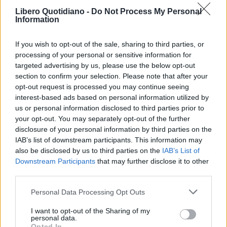
Libero Quotidiano -
Do Not Process My Personal
Information
If you wish to opt-out of the sale, sharing to third parties, or
processing of your personal or sensitive information for
targeted advertising by us, please use the below opt-out
section to confirm your selection. Please note that after your
opt-out request is processed you may continue seeing
interest-based ads based on personal information utilized by
us or personal information disclosed to third parties prior to
your opt-out. You may separately opt-out of the further
disclosure of your personal information by third parties on the
IAB’s list of downstream participants. This information may
also be disclosed by us to third parties on the
IAB’s List of
Downstream Participants
that may further disclose it to other
third parties.
Personal Data Processing Opt Outs
I want to opt-out of the Sharing of my
personal data.
Opted In